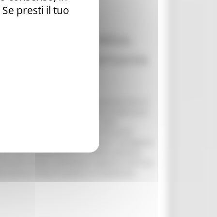
e presti il tuo
RELATIVA AL
tto della tempistica.
nuare la crisi derivante
 26 aprile, si dà avvio alla successiva fase di
18/2020, ad interventi finalizzati ad attenuare
al Bilancio, Guido Castelli - è stato
sità di usufruire della proroga fino al 30
ncentrando gli sforzi della Regione.” La Regione
enti e garantendo, anche in ambito sanitario,
pressione fiscale, nonostante rispetto al 2019 sia
nziamenti finali di spesa) si è mantenuta