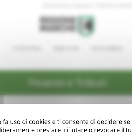
|
Amministrazione Trasparente
Profilo del committen
In Primo Piano
Regione Utile
Entra in Regione
Finanze e Tributi
 fa uso di cookies e ti consente di decidere se 
i liberamente prestare, rifiutare o revocare il 