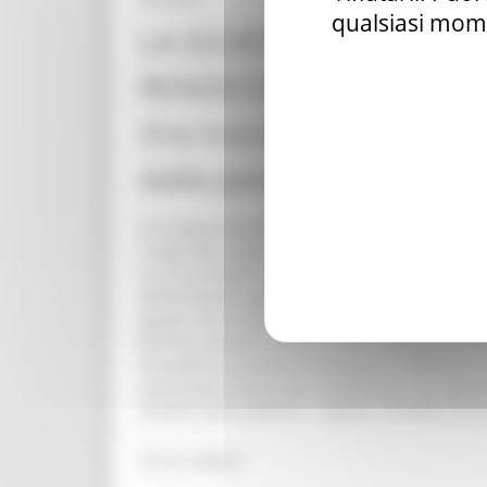
qualsiasi mome
LA GIUNTA REGIONALE 
RENDICONTO 2020.GUIDO C
Ora massima concentrazion
dalla pandemia. “
Con l’approvazione della proposta di legge relati
ricognizione delle risorse dell’avanzo vincolato 
la crisi economica derivante dalla pandemia Covi
determinante approvare il Rendiconto in anticipo
giugno che probabilmente lo Stato concederà alle
Marche conclude quindi il 2020 rispettando tutti
l’equilibrio economico e finanziario. Nell’eserciz
aumentata la spesa per investimenti. Da segnala
elevata come quella di “ realizzo” (79,34% di acc
Torna indietro