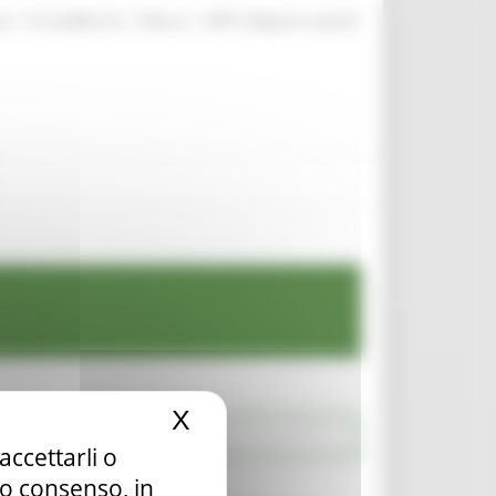
|
|
|
te
ProcediMarche
Rubrica
URP: la Regione risponde
X
Nascondi il banner dei c
accettarli o
tuo consenso, in