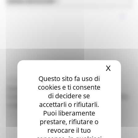
News ed Eventi
Edilizia e Lavori Pubblici
X
Nascond
Questo sito fa uso di
LUNEDÌ 12 OTTOBRE 2020 12:06
cookies e ti consente
BANDO PMI AREA DI CRISI COMPLESSA
di decidere se
FERMANO-MACERATESE – PROGETTI PER OLTRE
accettarli o rifiutarli.
32 MILIONI DI EURO DI INVESTIMENTI
Puoi liberamente
12 views
Torna alle news
prestare, rifiutare o
revocare il tuo