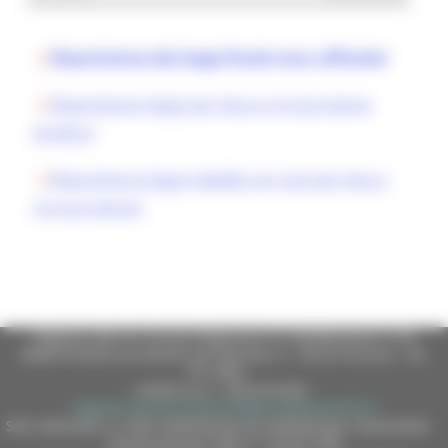
Ripartizione dei Seggi finale (non ufficiale)
Ripartizione Seggi per lista e circoscrizione
(grafica)
Ripartizione Seggi (tabelle con voti per lista e
circoscrizione)
Regione Marche Giunta Regionale (CF 80008630420 P.IVA
00481070423) via Gentile da Fabriano, 9 - 60125 Ancona - tel.
071.8061
casella p.e.c. istituzionale :
regione.marche.protocollogiunta@emarche.it
Sito realizzato su CMS DotNetNuke by DotNetNuke Corporation
Autorizzazione SIAE n° 1225/I/1298