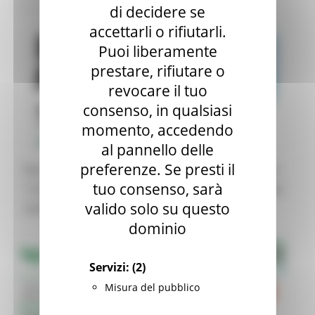
di decidere se
accettarli o rifiutarli.
Puoi liberamente
prestare, rifiutare o
revocare il tuo
consenso, in qualsiasi
momento, accedendo
al pannello delle
preferenze. Se presti il
Dati provvisori e non ufficiali - sezioni scrutinate
tuo consenso, sarà
1.576 su 1.576 aggiornamento delle ore 15:30 del
valido solo su questo
23/09/2020
dominio
Servizi:
(2)
Misura del pubblico