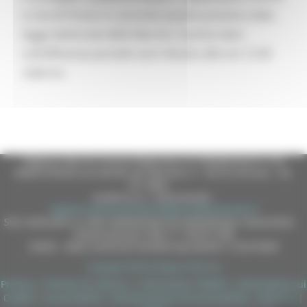
4, Ascoli Piceno 4, secondo quanto previsto dalla
legge elettorale delle Marche. Il primo dato
sull’affluenza parziale sarà rilevato alle ore 12.00
odierne.
Regione Marche Giunta Regionale (CF 80008630420 P.IVA
00481070423) via Gentile da Fabriano, 9 - 60125 Ancona - tel.
071.8061
casella p.e.c. istituzionale :
regione.marche.protocollogiunta@emarche.it
Sito realizzato su CMS DotNetNuke by DotNetNuke Corporation
Autorizzazione SIAE n° 1225/I/1298
DUNS - Data Universal Numbering System: 514216030
Copyright 2026 by Regione Marche
Privacy
|
Termini Di Utilizzo
|
Informativa TEAMS
|
Informativa sui
Cookie
|
Accessibilità
|
Dichiarazione di Accessibilità
|
Sitemap
|