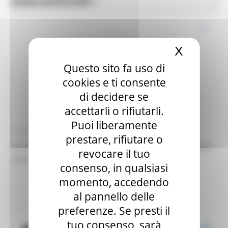
News ed Eventi
Edilizia e Lavori Pubblici
X
Nascond
Questo sito fa uso di
cookies e ti consente
di decidere se
accettarli o rifiutarli.
Puoi liberamente
DOMENICA 20 SETTEMBRE 2020 09:03
prestare, rifiutare o
ELEZIONI REGIONALI: INIZIATE LE OPERAZIONI DI
revocare il tuo
VOTO
consenso, in qualsiasi
Sala stampa
In primo piano
Elezioni 2020
momento, accedendo
al pannello delle
14 views
Torna alle news
preferenze. Se presti il
tuo consenso, sarà