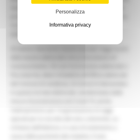
mentre per le elezioni regionali è prevista solo la
Personalizza
presenza fisica alla sezione elettorale del Comune
marchigiano in cui sono iscritti per poter
Informativa privacy
esercitare il diritto di voto.
Gli elettori dovranno recarsi ai propri seggi muniti
della tessera elettorale e di un documento di
riconoscimento. Chi non ha la tessera elettorale o
l’ha smarrita, deve richiederla all’Ufficio elettorale
del Comune di residenza. Ai Comuni è demandato
in questa tornata elettorale, caratterizzata dalle
misure di prevenzione anti Covid 19, anche
l’adempimento per l’organizzazione di seggi
speciali per la raccolta del voto a domicilio, su
richiesta dell’elettore, in caso di isolamento a
causa della positività alla malattia. Il voto