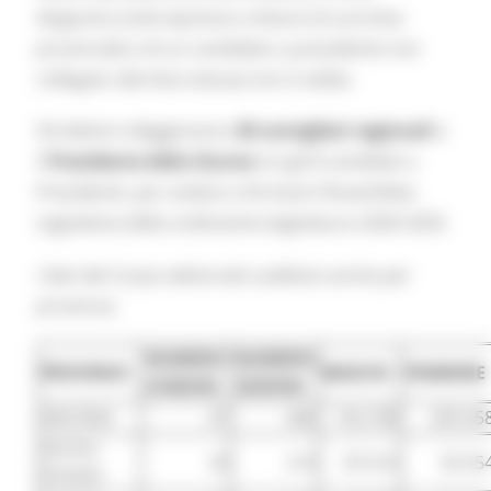
disgiunto (cioè espresso a favore di una lista
provinciale e di un candidato a presidente non
collegato alla lista stessa) non è valido.
Gli elettori eleggeranno
30 consiglieri regionali
e
il
Presidente della Giunta
tra gli 8 candidati a
Presidente, per andare a formare l’Assemblea
Legislativa della undicesima legislatura 2020-2025.
I dati del Corpo elettorale suddivisi anche per
provincia:
NUMERO
NUMERO
PROVINCE
MASCHI
FEMMIN
COMUNI
SEZIONI
ANCONA
47
468
192.708
205.55
ASCOLI
33
214
87.616
92.55
PICENO