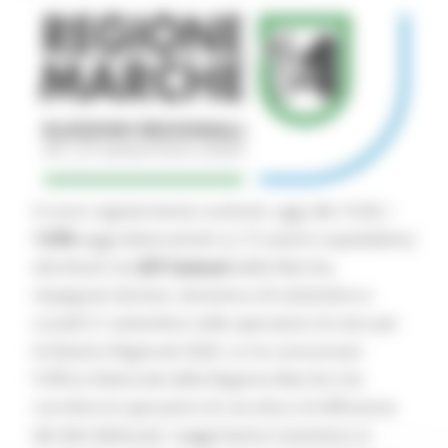
Si sono regolarmente costituiti, oggi alle 16.00, i
1.576
seggi elettorali (di cui 15 sezioni ospedaliere)
distribuiti nei
227 Comuni
delle Marche,
impegnati domani, domenica 20 settembre e
Lunedì 21 settembre nelle operazioni di voto per
le Elezioni Regionali 2020. Lo ha comunicato
l’Ufficio Elettorale della Regione Marche che
coordina le operazioni di raccolta e di diffusione
dei dati elettorali. I seggi hanno trasmesso ai