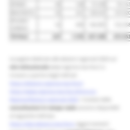
FERMO
40
168
72.338
76.16
MACERATA
55
321
138.547
147.02
PESARO
52
405
146.081
152.25
URBINO
TOTALE
227
1.576
637.290
673.55
Le pagine dedicate alle elezioni regionali 2020 sul
sito istituzionale
www.regione.marche.it si
trovano a partire dagli indirizzi:
https://elezioni.regione.marche.it;
https://www.regione.marche.it/Entra-in-
Regione/Elezioni-regionali-2020
. I risultati delle
consultazioni in tempo reale
saranno disponibili
al seguente indirizzo:
https://dati.elezioni.marche.it.
Aggiornamenti