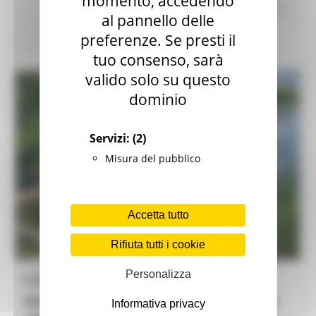
momento, accedendo
Pesca Acque Interne
Opportunità per il territorio
al pannello delle
preferenze. Se presti il
2 views
Torna alle news
tuo consenso, sarà
valido solo su questo
dominio
Servizi:
(2)
Misura del pubblico
Accetta tutto
Rifiuta tutti i cookie
Personalizza
L.R. 11/03 Art. 6 – Avviso per
manifestazione di interesse rivolto
Informativa privacy