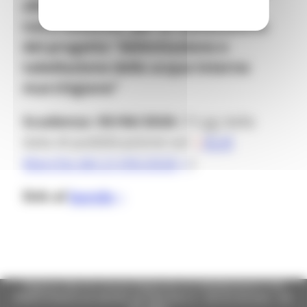
alle associazioni piscatorie e
naturalistiche, per la realizzazione
del progetto “delimitazione e
tabellazione delle acque interne
marchigiane”
Scadenza: 05/06/2026
(15 gg dalla
data di pubblicazione sul
BUR
Marche del 21/05/2026
)
link al
bando
Regione Marche Giunta Regionale (CF 80008630420 P.IVA
00481070423) via Gentile da Fabriano, 9 - 60125 Ancona - tel.