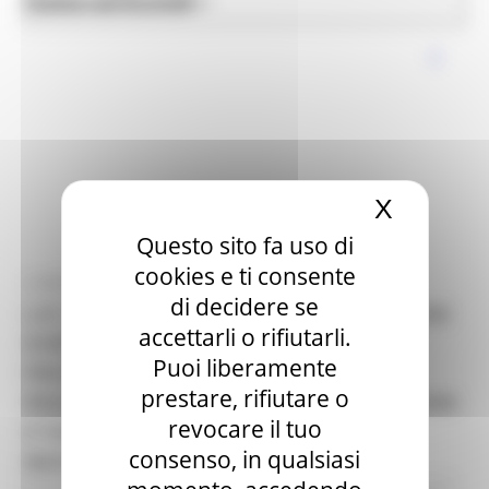
News ed Eventi
Edilizia e Lavori Pubblici
X
Nascond
Questo sito fa uso di
cookies e ti consente
LUNEDÌ 11 MAGGIO 2026 12:43
di decidere se
L.R. 11/03 ART. 6 – AVVISO PER MANIFESTAZIONE
accettarli o rifiutarli.
DI INTERESSE RIVOLTO ALLE ASSOCIAZIONI
Puoi liberamente
PISCATORIE E NATURALISTICHE, PER LA
prestare, rifiutare o
REALIZZAZIONE DEL PROGETTO “DELIMITAZIONE
revocare il tuo
E TABELLAZIONE DELLE ACQUE INTERNE
consenso, in qualsiasi
MARCHIGIANE”