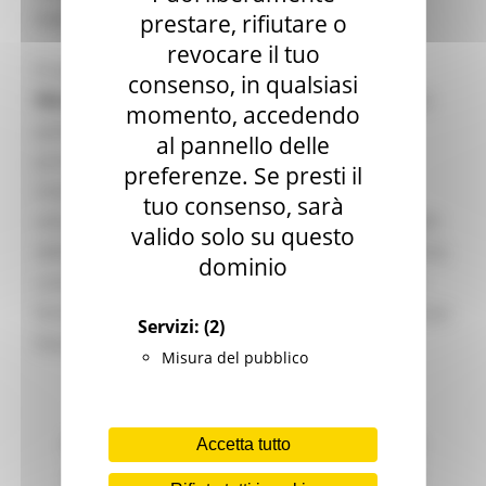
livello internazionale.
prestare, rifiutare o
revocare il tuo
In questo contesto,
Europe Direct Regione
consenso, in qualsiasi
Marche
, grazie alla collaborazione con il proprio
momento, accedendo
partenariato e con le Antenne territoriali,
al pannello delle
promuove ogni anno un ricco programma di
preferenze. Se presti il
iniziative: eventi, laboratori e simulazioni
tuo consenso, sarà
istituzionali con esperti, docenti e rappresentanti
valido solo su questo
delle istituzioni. L’obiettivo è quello di avvicinare la
dominio
comunità, e in particolare i più giovani, ai valori
fondanti dell’Europa e stimolare il dibattito sul suo
Servizi:
(2)
futuro.
Misura del pubblico
Festa dell’Europa ASOC – conclusione del
Accetta tutto
progetto “A Scuola di OpenCoesione” 22