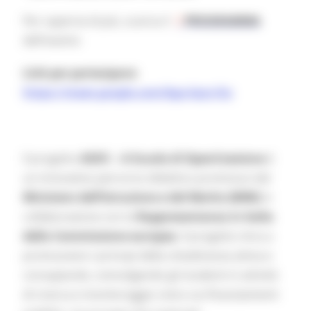
Per saperne di più, scarica il
PROGRAMMA
dell'evento
Link per partecipare:
https://meet.google.com/bga-kqrz-fcz
Il progetto
ASOC – A Scuola di OpenCoesione
è
un innovativo percorso didattico promosso dal
Ministero dell’Istruzione e del Merito (MIM)
in
collaborazione con la
Rappresentanza in Italia
della Commissione europea
. Il progetto mira a
promuovere i principi della cittadinanza attiva e
consapevole, coinvolgendo gli studenti in attività
di ricerca e monitoraggio civico sui finanziamenti