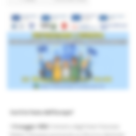
Cos'è la Festa dell'Europa?
Il
9 maggio 1950
il ministro degli Esteri francese
Robert Schuman pronunciò un discorso destinato