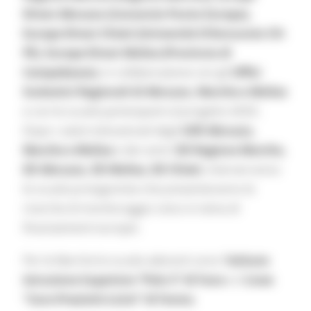
Direct Abruzzo (Consorzio Punto Europa),
Europe Direct Chieti (Università D’Annunzio CH-
PE), Europe Direct Molise (Provincia di
Campobasso)
, in collaborazione con gli
Uffici
Scolastici Regionali di Abruzzo, Marche e Molise
e con le scuole partecipanti al progetto ASOC.
Dopo i saluti istituzionali degli
USR Abruzzo,
Marche e Molise
e dei centri
ED Regione Marche,
ED Abruzzo, ED Molise, ED Chieti
, interverranno
le scuole protagoniste che presenteranno le
ricerche di monitoraggio civico in tema di
finanziamenti europei.
Per le Marche le scuole aderenti sono l’
Istituto
Istruzione Superiore “Polo 3” di Fano
e il
Liceo
“Caro-Preziotti-Licini” di Fermo
.