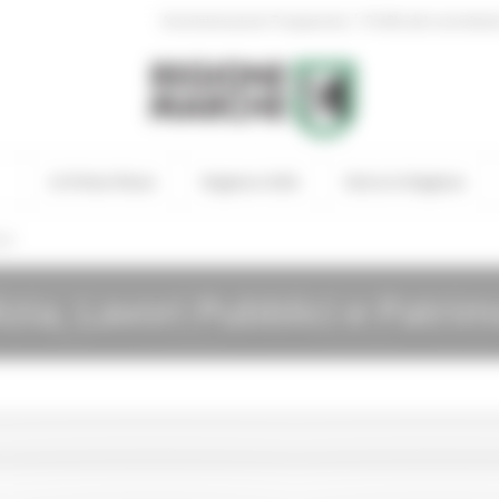
|
Amministrazione Trasparente
Profilo del committen
In Primo Piano
Regione Utile
Entra in Regione
ti
lizia, Lavori Pubblici e Patri