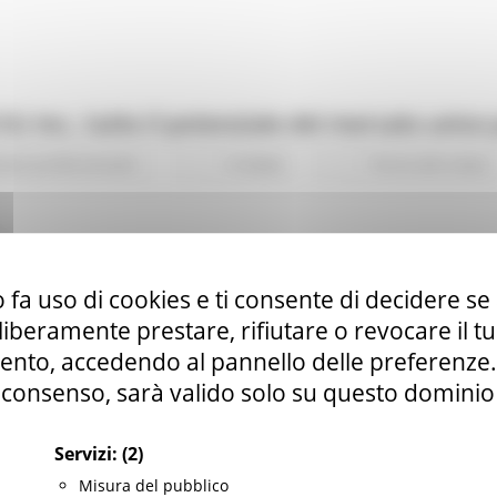
U Inc.: tutto il potenziale del mercato unico
one professionale
0 views
Torna alle news
 fa uso di cookies e ti consente di decidere se 
i liberamente prestare, rifiutare o revocare il 
nto, accedendo al pannello delle preferenze. S
consenso, sarà valido solo su questo dominio
Servizi:
(2)
Misura del pubblico