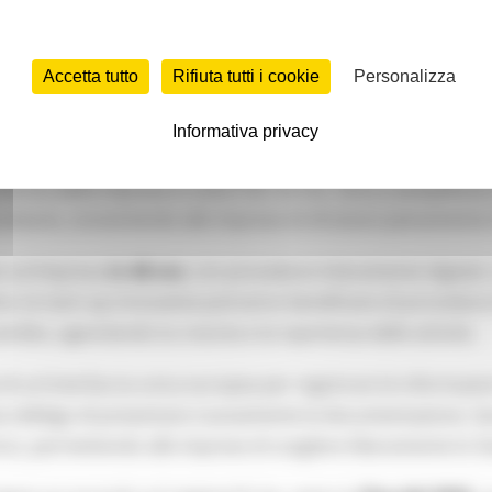
Accetta tutto
Rifiuta tutti i cookie
Personalizza
Informativa privacy
o la proposta di
EU Inc.
, un nuovo r
egime societario europ
a crescita delle imprese in tutta l’UE. EU Inc. mira a semplifi
cietarie, consentendo alle imprese di sfruttare pienamente 
re un’impresa
in 48 ore
, con procedure interamente digitali, 
ltre, le start-up innovative potranno beneficiare di procedure
dita, agevolando la crescita e la ripartenza delle attività.
di un’interfaccia unica europea per registrare le informazio
senza obbligo di presentare nuovamente la documentazione. S
nico, permettendo alle imprese di scegliere liberamente lo 