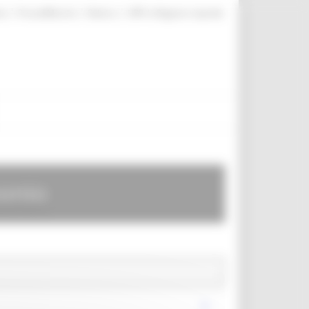
|
|
|
te
ProcediMarche
Rubrica
URP: la Regione risponde
monio