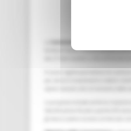
La
Commissione europea
ha presentat
facilitare l’avvio, il funzionamento e l
dei 27 Stati membri e oltre 60 forme so
Il nuovo regime permetterà di costitui
per attrarre investimenti e talenti. Ino
option tassate solo al momento della ven
La proposta include anche la creazione 
identificazione fiscale e partita IVA 
gli abusi e pieno accesso al mercato u