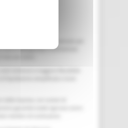
eo digitale e facoltativo,
pensato per
care il panorama giuridico frammentato
il mercato unico.
costi contenuti e maggiore flessibilità
 di liquidazione semplificate e stock
ni delle imprese, con numeri di
aranno garantite tutele rigorose contro
Stato membro di costituzione.