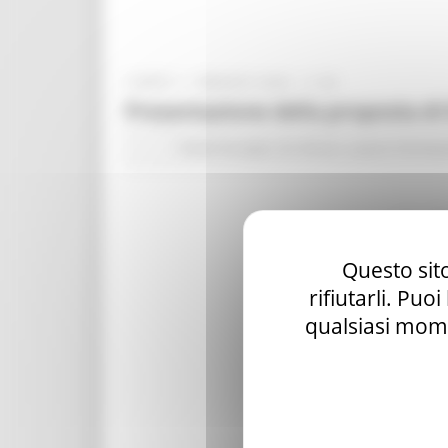
LUNEDÌ 11 MAGGIO 2026 11:06
Presentazione della proposta di E
Fondi Europei
EU Direct
Lavoro Formazi
Questo sito
rifiutarli. Puo
qualsiasi mome