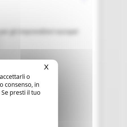
 per gli imprenditori europei
X
Nascondi il banner dei c
accettarli o
tuo consenso, in
e presti il tuo