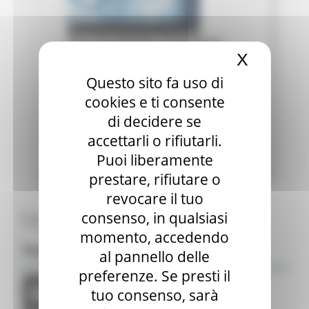
Marche Sicure, 1,2 milioni
per tecnologie e
X
Nascond
videosorveglianza: approvati
Questo sito fa uso di
i criteri del bando
cookies e ti consente
Comunicati stampa
In primo
di decidere se
piano
Enti Locali e
PA
Opportunità per il
accettarli o rifiutarli.
territorio
Puoi liberamente
prestare, rifiutare o
revocare il tuo
consenso, in qualsiasi
Tutte le news
momento, accedendo
Focus
al pannello delle
preferenze. Se presti il
tuo consenso, sarà