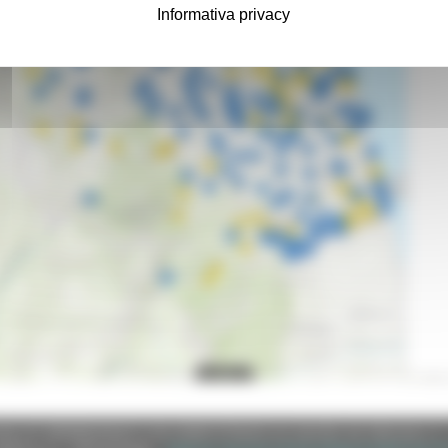
Informativa privacy
e (CF 80008630420 P.IVA 00481070423) via Gentile da Fabriano, 9 