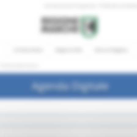
|
Amministrazione Trasparente
Profilo del committen
In Primo Piano
Regione Utile
Entra in Regione
/
PianoScuoleConnesse
Agenda Digitale