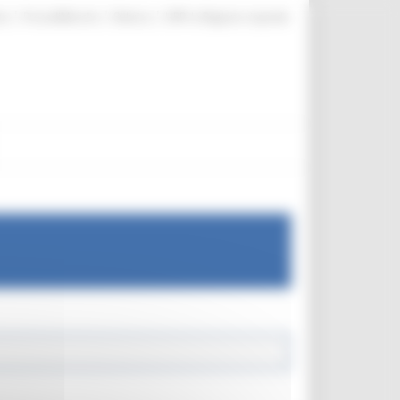
|
|
|
te
ProcediMarche
Rubrica
URP: la Regione risponde