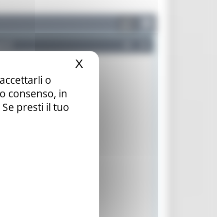
X
Nascondi il banner dei c
accettarli o
tuo consenso, in
e presti il tuo