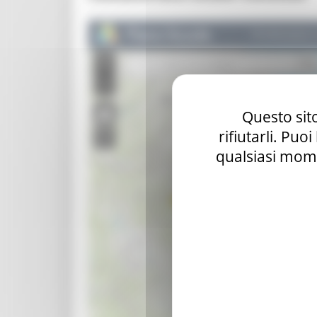
DIPARTIMENTO SVILUPPO ECONOMICO
Settore Transizione digitale e informatica
Dirigente Dott.ssa
Serenella Carota
email:
segreteria.sisinf@regione.marche.it
Questo sito
PEC: regione.marche.informatica@emarche.it
Segreteria: 071 8063915 - 071 8063576
rifiutarli. Puo
Funzionario di riferimento:
qualsiasi mome
Ing.
Mirco Sturari
mirco.sturari@regione.marche.it