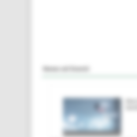
News ed Eventi
Marc
ban