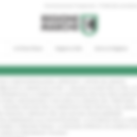
|
Amministrazione Trasparente
Profilo del committen
In Primo Piano
Regione Utile
Entra in Regione
GIE E VIDEOSORVEGLIANZA: APPROVATI I CRITERI DEL BANDO
!
UBBLICATO IL BANDO DA OLTRE 11 MILIONI DI EURO PER LE PMI, 
A SPERIMENTALE LA FERMATA DI CIVITANOVA PER DUE FRECCIAROS
I STORIA, INNOVAZIONE E SOCCORSO AL SERVIZIO DEL TERRITORIO
!
RO: “RISORSE DECISIVE PER LE INFRASTRUTTURE PORTUALI DEL MEDI
IONE RINNOVA L'IMPEGNO PER UNA NATURA SENZA BARRIERE
!
"DALL’EMERGENZA ALLA RICOSTRUZIONE. LA SICUREZZA DELLA COMU
 DISABILI E PERSONE FRAGILI: LA REGIONE APPROVA UN AUMENTO 
L’ANNO DI PRESIDENZA ITALIANA
!