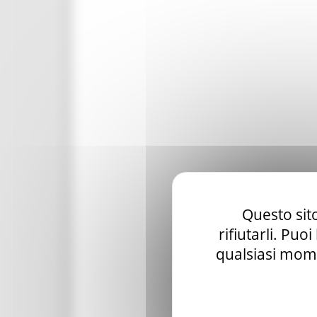
Questo sito
rifiutarli. Puo
qualsiasi mome