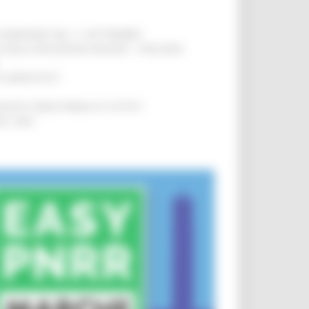
LE DOMANDE DAL 1° SETTEMBRE
!
SA DELLA RELAZIONE MILANO – PESCARA
!
O ADRIATICO”
!
NITA’ VIENE PRIMA DI TUTTO”
!
DEL 35%
!