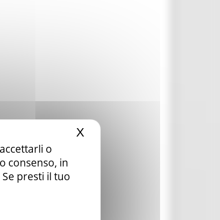
X
Nascondi il banner dei c
accettarli o
tuo consenso, in
e presti il tuo