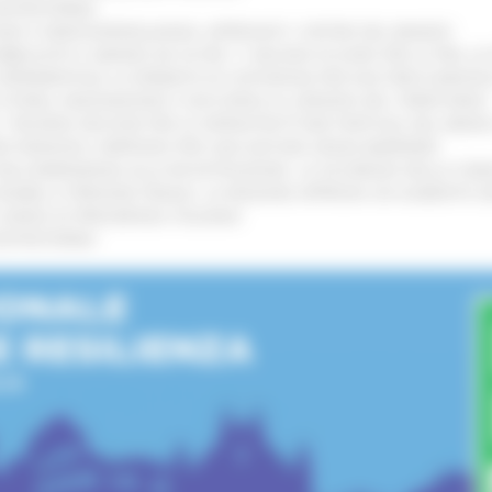
’ENTROTERRA
!
GIE E VIDEOSORVEGLIANZA: APPROVATI I CRITERI DEL BANDO
!
UBBLICATO IL BANDO DA OLTRE 11 MILIONI DI EURO PER LE PMI, 
A SPERIMENTALE LA FERMATA DI CIVITANOVA PER DUE FRECCIAROS
I STORIA, INNOVAZIONE E SOCCORSO AL SERVIZIO DEL TERRITORIO
!
RO: “RISORSE DECISIVE PER LE INFRASTRUTTURE PORTUALI DEL MEDI
IONE RINNOVA L'IMPEGNO PER UNA NATURA SENZA BARRIERE
!
"DALL’EMERGENZA ALLA RICOSTRUZIONE. LA SICUREZZA DELLA COMU
 DISABILI E PERSONE FRAGILI: LA REGIONE APPROVA UN AUMENTO 
L’ANNO DI PRESIDENZA ITALIANA
!
’ENTROTERRA
!