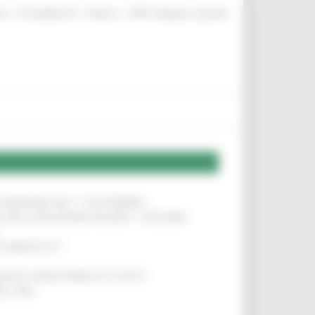
|
|
|
te
ProcediMarche
Rubrica
URP: la Regione risponde
LE DOMANDE DAL 1° SETTEMBRE
!
SA DELLA RELAZIONE MILANO – PESCARA
!
O ADRIATICO”
!
NITA’ VIENE PRIMA DI TUTTO”
!
DEL 35%
!