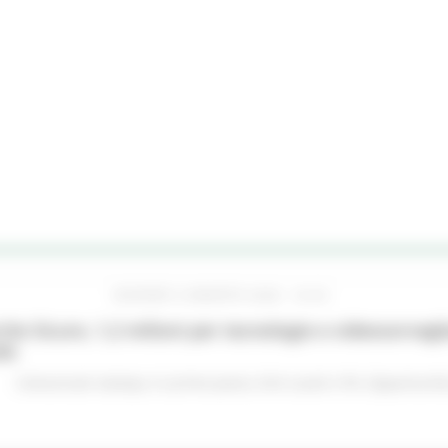
GIOVEDÌ 6 AGOSTO 2026 16:42
he Sicure, 1,2 milioni per tecnologie e videosorveglia
do
Comunicati stampa
In primo piano
Enti Locali e PA
Opportunità 