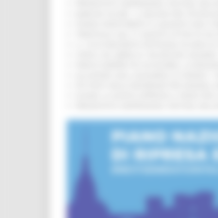
PRESENTATO HAPPENNINO, FESTIVAL DELL
MARCHE SICURE, 1,2 MILIONI PER TECNOLO
FONDO INVESTIMENTI E LIQUIDITÀ 2026: P
TRENITALIA, DAL 31 AGOSTO ATTIVA IN VI
IL 118 DI MACERATA FESTEGGIA 30 ANNI D
CIPESS, VIA LIBERA AI 106 MILIONI, BUGA
PARCHI SEMPRE PIÙ ACCESSIBILI, LA REG
ALLUVIONE 2022, ACQUAROLI AI SINDACI: 
PIÙ POSTI NELLE RESIDENZE PER ANZIANI,
EUSAIR, LA GIUNTA APPROVA IL PIANO PER 
PRESENTATO HAPPENNINO, FESTIVAL DELL