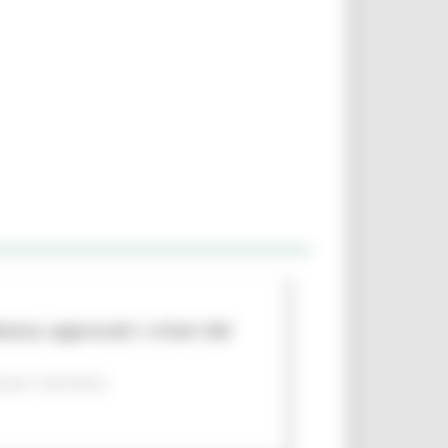
nza: approvati i criteri del
per il territorio