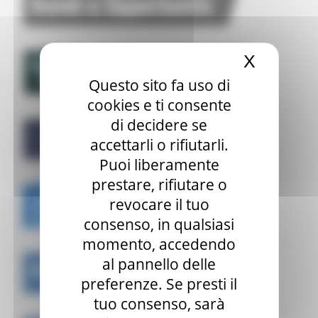
X
Nascond
Questo sito fa uso di
cookies e ti consente
di decidere se
accettarli o rifiutarli.
Puoi liberamente
prestare, rifiutare o
revocare il tuo
consenso, in qualsiasi
momento, accedendo
al pannello delle
preferenze. Se presti il
tuo consenso, sarà