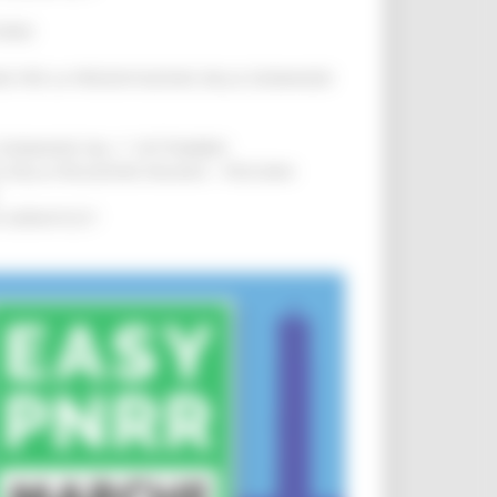
IERE
!
INE PER LA PRESENTAZIONE DELLE DOMANDE
!
LE DOMANDE DAL 1° SETTEMBRE
!
SA DELLA RELAZIONE MILANO – PESCARA
!
O ADRIATICO”
!