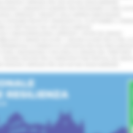
IONE RINNOVA L'IMPEGNO PER UNA NATURA SENZA BARRIERE
!
TENGONO IL MANIFESTO EUROPEO PER PROTEGGERE LE AREE COST
IONALE: APPROVATI I PROGETTI DELLE IMPRESE MARCHIGIANE
!
LE CATEGORIE PROTETTE: PROROGATO AL 10 SETTEMBRE IL TERM
ARE LO SPETTACOLO DAL VIVO NELLE MARCHE
!
GIE E VIDEOSORVEGLIANZA: APPROVATI I CRITERI DEL BANDO
!
UBBLICATO IL BANDO DA OLTRE 11 MILIONI DI EURO PER LE PMI, 
A SPERIMENTALE LA FERMATA DI CIVITANOVA PER DUE FRECCIAROS
I STORIA, INNOVAZIONE E SOCCORSO AL SERVIZIO DEL TERRITORIO
!
RO: “RISORSE DECISIVE PER LE INFRASTRUTTURE PORTUALI DEL MEDI
IONE RINNOVA L'IMPEGNO PER UNA NATURA SENZA BARRIERE
!