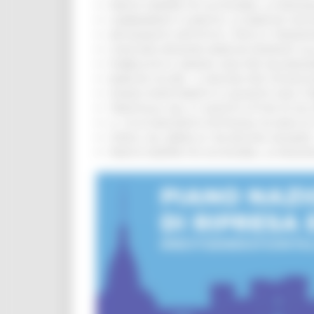
PARCHI SEMPRE PIÙ ACCESSIBILI, LA REG
CAMBIAMENTI CLIMATICI, LE MARCHE SOS
ARTIGIANATO ARTISTICO, TIPICO E TRADIZ
CONCORSI REGIONE MARCHE RISERVATI AL
PUBBLICATO IL BANDO 2026 PER VALORIZZ
MARCHE SICURE, 1,2 MILIONI PER TECNOLO
FONDO INVESTIMENTI E LIQUIDITÀ 2026: P
TRENITALIA, DAL 31 AGOSTO ATTIVA IN VI
IL 118 DI MACERATA FESTEGGIA 30 ANNI D
CIPESS, VIA LIBERA AI 106 MILIONI, BUGA
PARCHI SEMPRE PIÙ ACCESSIBILI, LA REG