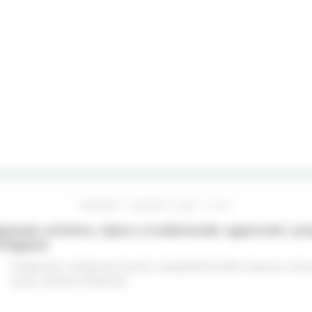
VENERDÌ 7 AGOSTO 2026 13:48
gianato artistico, tipico e tradizionale: approvati i p
chigiane
Artigianato
Artigianato bandi
Competitività delle imprese
Comu
piano
Attività Produttive