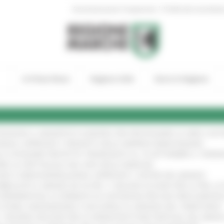
|
Amministrazione Trasparente
Profilo del committen
In Primo Piano
Regione Utile
Entra in Regione
TENGONO IL MANIFESTO EUROPEO PER PROTEGGERE LE AREE COST
IONALE: APPROVATI I PROGETTI DELLE IMPRESE MARCHIGIANE
!
LE CATEGORIE PROTETTE: PROROGATO AL 10 SETTEMBRE IL TERM
ARE LO SPETTACOLO DAL VIVO NELLE MARCHE
!
GIE E VIDEOSORVEGLIANZA: APPROVATI I CRITERI DEL BANDO
!
UBBLICATO IL BANDO DA OLTRE 11 MILIONI DI EURO PER LE PMI, 
A SPERIMENTALE LA FERMATA DI CIVITANOVA PER DUE FRECCIAROS
I STORIA, INNOVAZIONE E SOCCORSO AL SERVIZIO DEL TERRITORIO
!
RO: “RISORSE DECISIVE PER LE INFRASTRUTTURE PORTUALI DEL MEDI