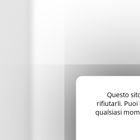
Questo sito
rifiutarli. Puo
qualsiasi mome