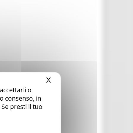
X
Nascondi il banner dei c
accettarli o
tuo consenso, in
e presti il tuo