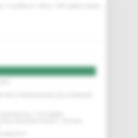
|
|
|
te
ProcediMarche
Rubrica
URP: la Regione risponde
IERE
!
INE PER LA PRESENTAZIONE DELLE DOMANDE
!
LE DOMANDE DAL 1° SETTEMBRE
!
SA DELLA RELAZIONE MILANO – PESCARA
!
O ADRIATICO”
!