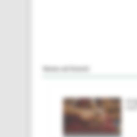
News ed Eventi
Arti
mar