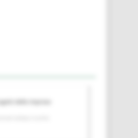
rogetti delle imprese
nicati stampa
In primo