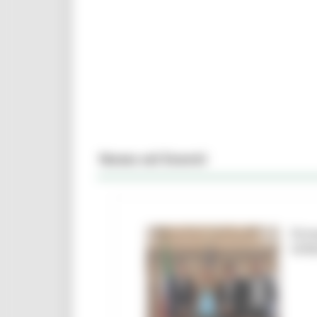
News ed Eventi
Firm
Urbi