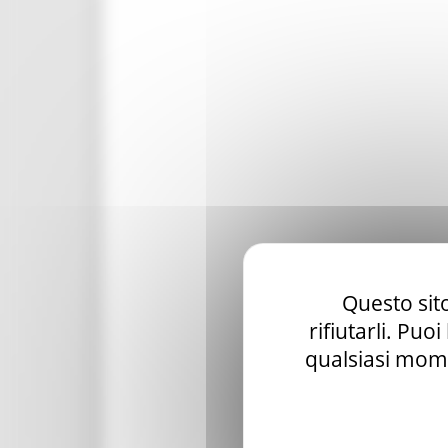
Questo sito
rifiutarli. Puo
qualsiasi mome