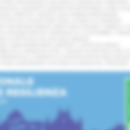
I STORIA, INNOVAZIONE E SOCCORSO AL SERVIZIO DEL TERRITORIO
!
TENGONO IL MANIFESTO EUROPEO PER PROTEGGERE LE AREE COST
IONALE: APPROVATI I PROGETTI DELLE IMPRESE MARCHIGIANE
!
 DI PISTE ED IL NUOVO PUMP TRACK, ULTIMATA LA CONSEGNA
!
ANA TRA REGIONE MARCHE, PREFETTURA DI PESARO E URBINO E I 
LE CATEGORIE PROTETTE: PROROGATO AL 10 SETTEMBRE IL TERM
ARE LO SPETTACOLO DAL VIVO NELLE MARCHE
!
GIE E VIDEOSORVEGLIANZA: APPROVATI I CRITERI DEL BANDO
!
UBBLICATO IL BANDO DA OLTRE 11 MILIONI DI EURO PER LE PMI, 
A SPERIMENTALE LA FERMATA DI CIVITANOVA PER DUE FRECCIAROS
I STORIA, INNOVAZIONE E SOCCORSO AL SERVIZIO DEL TERRITORIO
!