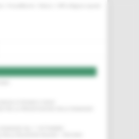
|
|
|
te
ProcediMarche
Rubrica
URP: la Regione risponde
IERE
!
COMUNI DI PESARO E FANO
!
INE PER LA PRESENTAZIONE DELLE DOMANDE
!
LE DOMANDE DAL 1° SETTEMBRE
!
SA DELLA RELAZIONE MILANO – PESCARA
!