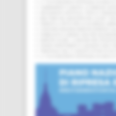
IL 118 DI MACERATA FESTEGGIA 30 ANNI D
CAMBIAMENTI CLIMATICI, LE MARCHE SOS
ARTIGIANATO ARTISTICO, TIPICO E TRADIZ
BIKE PARK DEL MONTEFELTRO, OLTRE 7 KM
FIRMATO IL PATTO PER LA SICUREZZA URB
CONCORSI REGIONE MARCHE RISERVATI AL
PUBBLICATO IL BANDO 2026 PER VALORIZZ
MARCHE SICURE, 1,2 MILIONI PER TECNOLO
FONDO INVESTIMENTI E LIQUIDITÀ 2026: P
TRENITALIA, DAL 31 AGOSTO ATTIVA IN VI
IL 118 DI MACERATA FESTEGGIA 30 ANNI D