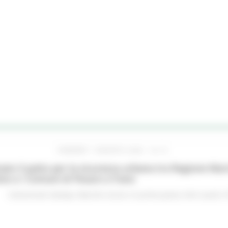
VENERDÌ 7 AGOSTO 2026 16:15
ato il patto per la sicurezza urbana tra Regione Mar
no e i Comuni di Pesaro e Fano
Comunicati stampa
Marche sicure
In primo piano
Enti Locali e