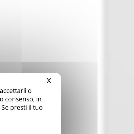
X
Nascondi il banner dei c
accettarli o
tuo consenso, in
e presti il tuo