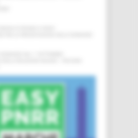
IERE
!
COMUNI DI PESARO E FANO
!
INE PER LA PRESENTAZIONE DELLE DOMANDE
!
LE DOMANDE DAL 1° SETTEMBRE
!
SA DELLA RELAZIONE MILANO – PESCARA
!