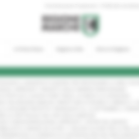
|
Amministrazione Trasparente
Profilo del committen
In Primo Piano
Regione Utile
Entra in Regione
TENGONO IL MANIFESTO EUROPEO PER PROTEGGERE LE AREE COST
IONALE: APPROVATI I PROGETTI DELLE IMPRESE MARCHIGIANE
!
 DI PISTE ED IL NUOVO PUMP TRACK, ULTIMATA LA CONSEGNA
!
ANA TRA REGIONE MARCHE, PREFETTURA DI PESARO E URBINO E I 
LE CATEGORIE PROTETTE: PROROGATO AL 10 SETTEMBRE IL TERM
ARE LO SPETTACOLO DAL VIVO NELLE MARCHE
!
GIE E VIDEOSORVEGLIANZA: APPROVATI I CRITERI DEL BANDO
!
UBBLICATO IL BANDO DA OLTRE 11 MILIONI DI EURO PER LE PMI, 
A SPERIMENTALE LA FERMATA DI CIVITANOVA PER DUE FRECCIAROS