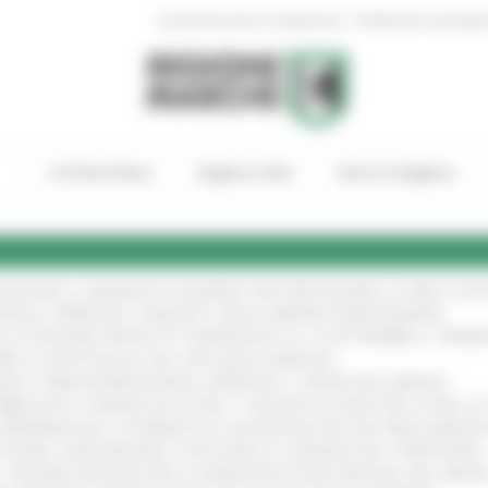
|
Amministrazione Trasparente
Profilo del committen
In Primo Piano
Regione Utile
Entra in Regione
TENGONO IL MANIFESTO EUROPEO PER PROTEGGERE LE AREE COST
IONALE: APPROVATI I PROGETTI DELLE IMPRESE MARCHIGIANE
!
LE CATEGORIE PROTETTE: PROROGATO AL 10 SETTEMBRE IL TERM
ARE LO SPETTACOLO DAL VIVO NELLE MARCHE
!
GIE E VIDEOSORVEGLIANZA: APPROVATI I CRITERI DEL BANDO
!
UBBLICATO IL BANDO DA OLTRE 11 MILIONI DI EURO PER LE PMI, 
A SPERIMENTALE LA FERMATA DI CIVITANOVA PER DUE FRECCIAROS
I STORIA, INNOVAZIONE E SOCCORSO AL SERVIZIO DEL TERRITORIO
!
RO: “RISORSE DECISIVE PER LE INFRASTRUTTURE PORTUALI DEL MEDI