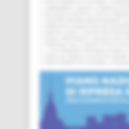
PARCHI SEMPRE PIÙ ACCESSIBILI, LA REG
CAMBIAMENTI CLIMATICI, LE MARCHE SOS
ARTIGIANATO ARTISTICO, TIPICO E TRADIZ
CONCORSI REGIONE MARCHE RISERVATI AL
PUBBLICATO IL BANDO 2026 PER VALORIZZ
MARCHE SICURE, 1,2 MILIONI PER TECNOLO
FONDO INVESTIMENTI E LIQUIDITÀ 2026: P
TRENITALIA, DAL 31 AGOSTO ATTIVA IN VI
IL 118 DI MACERATA FESTEGGIA 30 ANNI D
CIPESS, VIA LIBERA AI 106 MILIONI, BUGA
PARCHI SEMPRE PIÙ ACCESSIBILI, LA REG