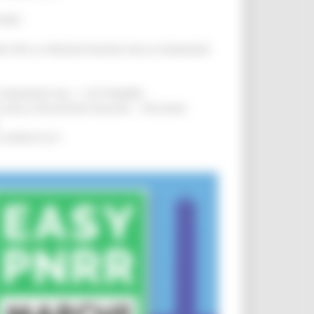
IERE
!
INE PER LA PRESENTAZIONE DELLE DOMANDE
!
LE DOMANDE DAL 1° SETTEMBRE
!
SA DELLA RELAZIONE MILANO – PESCARA
!
O ADRIATICO”
!