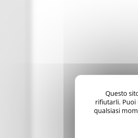
Questo sito
rifiutarli. Puo
qualsiasi mome