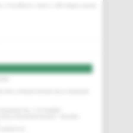
|
|
|
te
ProcediMarche
Rubrica
URP: la Regione risponde
IERE
!
INE PER LA PRESENTAZIONE DELLE DOMANDE
!
LE DOMANDE DAL 1° SETTEMBRE
!
SA DELLA RELAZIONE MILANO – PESCARA
!
O ADRIATICO”
!