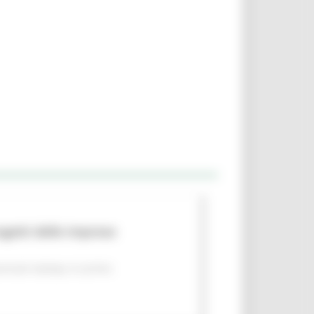
rogetti delle imprese
nicati stampa
In primo