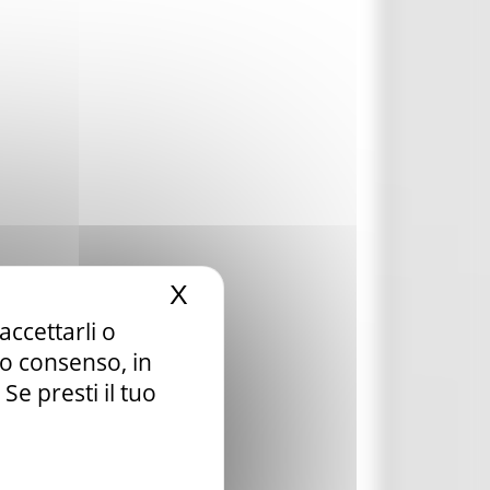
X
Nascondi il banner dei c
accettarli o
tuo consenso, in
e presti il tuo