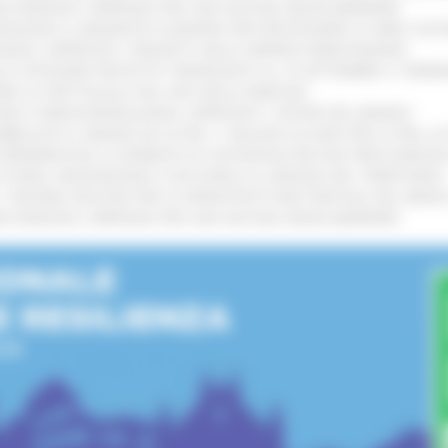
IONE RINNOVA L'IMPEGNO PER UNA NATURA SENZA BARRIERE
!
TENGONO IL MANIFESTO EUROPEO PER PROTEGGERE LE AREE COST
IONALE: APPROVATI I PROGETTI DELLE IMPRESE MARCHIGIANE
!
LE CATEGORIE PROTETTE: PROROGATO AL 10 SETTEMBRE IL TERM
ARE LO SPETTACOLO DAL VIVO NELLE MARCHE
!
GIE E VIDEOSORVEGLIANZA: APPROVATI I CRITERI DEL BANDO
!
UBBLICATO IL BANDO DA OLTRE 11 MILIONI DI EURO PER LE PMI, 
A SPERIMENTALE LA FERMATA DI CIVITANOVA PER DUE FRECCIAROS
I STORIA, INNOVAZIONE E SOCCORSO AL SERVIZIO DEL TERRITORIO
!
RO: “RISORSE DECISIVE PER LE INFRASTRUTTURE PORTUALI DEL MEDI
IONE RINNOVA L'IMPEGNO PER UNA NATURA SENZA BARRIERE
!