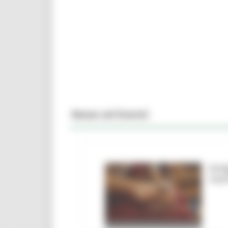
News ed Eventi
Arti
mar