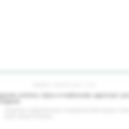
VENERDÌ 7 AGOSTO 2026 13:48
gianato artistico, tipico e tradizionale: approvati i p
chigiane
Artigianato
Artigianato bandi
Competitività delle imprese
Comu
piano
Attività Produttive