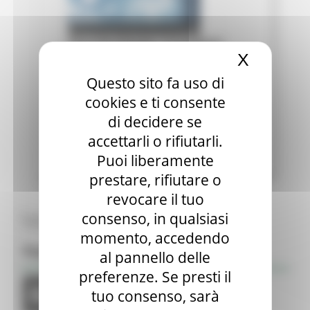
Marche Sicure, 1,2 milioni
per tecnologie e
X
Nascond
videosorveglianza: approvati
Questo sito fa uso di
i criteri del bando
cookies e ti consente
Comunicati stampa
In primo
di decidere se
piano
Enti Locali e
PA
Opportunità per il
accettarli o rifiutarli.
territorio
Puoi liberamente
prestare, rifiutare o
revocare il tuo
consenso, in qualsiasi
Tutte le news
momento, accedendo
Focus
al pannello delle
preferenze. Se presti il
tuo consenso, sarà