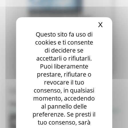
Marche Sicure, 1,2 milioni
per tecnologie e
X
Nascond
videosorveglianza: approvati
Questo sito fa uso di
i criteri del bando
cookies e ti consente
Comunicati stampa
In primo
di decidere se
piano
Enti Locali e
PA
Opportunità per il
accettarli o rifiutarli.
territorio
Puoi liberamente
prestare, rifiutare o
revocare il tuo
consenso, in qualsiasi
Tutte le news
momento, accedendo
Focus
al pannello delle
preferenze. Se presti il
tuo consenso, sarà