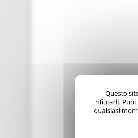
Questo sito
rifiutarli. Puo
qualsiasi mome