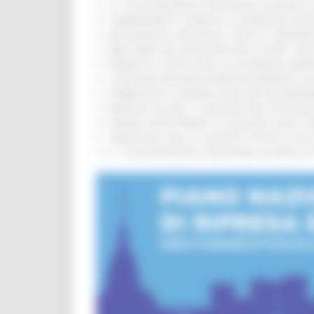
IL 118 DI MACERATA FESTEGGIA 30 ANNI D
CAMBIAMENTI CLIMATICI, LE MARCHE SOS
ARTIGIANATO ARTISTICO, TIPICO E TRADIZ
BIKE PARK DEL MONTEFELTRO, OLTRE 7 KM
FIRMATO IL PATTO PER LA SICUREZZA URB
CONCORSI REGIONE MARCHE RISERVATI AL
PUBBLICATO IL BANDO 2026 PER VALORIZZ
MARCHE SICURE, 1,2 MILIONI PER TECNOLO
FONDO INVESTIMENTI E LIQUIDITÀ 2026: P
TRENITALIA, DAL 31 AGOSTO ATTIVA IN VI
IL 118 DI MACERATA FESTEGGIA 30 ANNI D