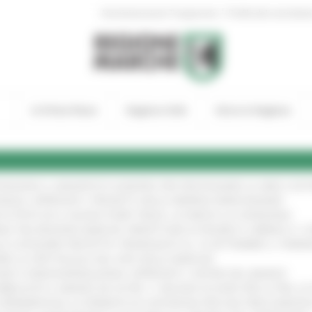
|
Amministrazione Trasparente
Profilo del committen
In Primo Piano
Regione Utile
Entra in Regione
TENGONO IL MANIFESTO EUROPEO PER PROTEGGERE LE AREE COST
IONALE: APPROVATI I PROGETTI DELLE IMPRESE MARCHIGIANE
!
 DI PISTE ED IL NUOVO PUMP TRACK, ULTIMATA LA CONSEGNA
!
ANA TRA REGIONE MARCHE, PREFETTURA DI PESARO E URBINO E I 
LE CATEGORIE PROTETTE: PROROGATO AL 10 SETTEMBRE IL TERM
ARE LO SPETTACOLO DAL VIVO NELLE MARCHE
!
GIE E VIDEOSORVEGLIANZA: APPROVATI I CRITERI DEL BANDO
!
UBBLICATO IL BANDO DA OLTRE 11 MILIONI DI EURO PER LE PMI, 
A SPERIMENTALE LA FERMATA DI CIVITANOVA PER DUE FRECCIAROS