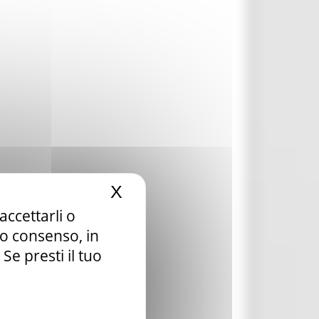
X
Nascondi il banner dei c
accettarli o
tuo consenso, in
e presti il tuo