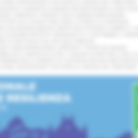
I STORIA, INNOVAZIONE E SOCCORSO AL SERVIZIO DEL TERRITORIO
!
TENGONO IL MANIFESTO EUROPEO PER PROTEGGERE LE AREE COST
IONALE: APPROVATI I PROGETTI DELLE IMPRESE MARCHIGIANE
!
 DI PISTE ED IL NUOVO PUMP TRACK, ULTIMATA LA CONSEGNA
!
ANA TRA REGIONE MARCHE, PREFETTURA DI PESARO E URBINO E I 
LE CATEGORIE PROTETTE: PROROGATO AL 10 SETTEMBRE IL TERM
ARE LO SPETTACOLO DAL VIVO NELLE MARCHE
!
GIE E VIDEOSORVEGLIANZA: APPROVATI I CRITERI DEL BANDO
!
UBBLICATO IL BANDO DA OLTRE 11 MILIONI DI EURO PER LE PMI, 
A SPERIMENTALE LA FERMATA DI CIVITANOVA PER DUE FRECCIAROS
I STORIA, INNOVAZIONE E SOCCORSO AL SERVIZIO DEL TERRITORIO
!