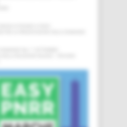
IERE
!
COMUNI DI PESARO E FANO
!
INE PER LA PRESENTAZIONE DELLE DOMANDE
!
LE DOMANDE DAL 1° SETTEMBRE
!
SA DELLA RELAZIONE MILANO – PESCARA
!