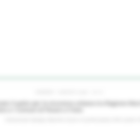
VENERDÌ 7 AGOSTO 2026 16:15
ato il patto per la sicurezza urbana tra Regione Mar
no e i Comuni di Pesaro e Fano
Comunicati stampa
Marche sicure
In primo piano
Enti Locali e