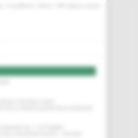
|
|
|
te
ProcediMarche
Rubrica
URP: la Regione risponde
IERE
!
COMUNI DI PESARO E FANO
!
INE PER LA PRESENTAZIONE DELLE DOMANDE
!
LE DOMANDE DAL 1° SETTEMBRE
!
SA DELLA RELAZIONE MILANO – PESCARA
!