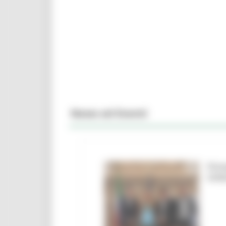
News ed Eventi
Firm
Urbi