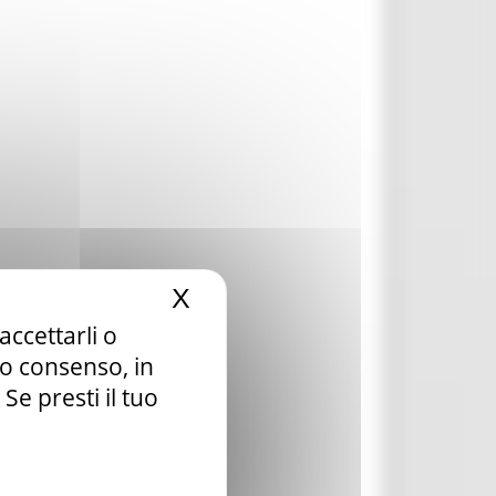
X
Nascondi il banner dei c
accettarli o
tuo consenso, in
e presti il tuo