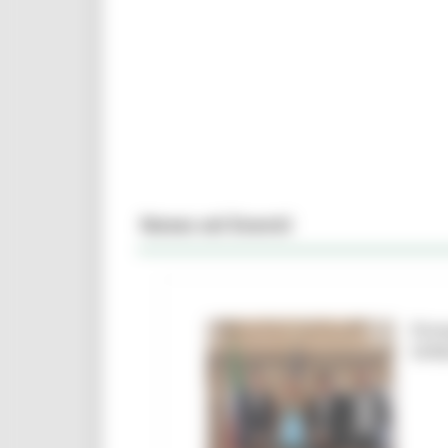
News ed Eventi
Firm
Urbi