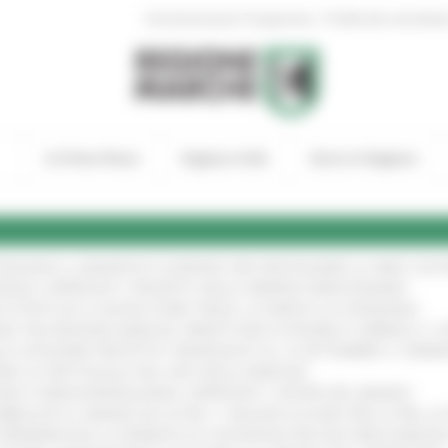
|
Amministrazione Trasparente
Profilo del committen
In Primo Piano
Regione Utile
Entra in Regione
TENGONO IL MANIFESTO EUROPEO PER PROTEGGERE LE AREE COST
IONALE: APPROVATI I PROGETTI DELLE IMPRESE MARCHIGIANE
!
 DI PISTE ED IL NUOVO PUMP TRACK, ULTIMATA LA CONSEGNA
!
ANA TRA REGIONE MARCHE, PREFETTURA DI PESARO E URBINO E I 
LE CATEGORIE PROTETTE: PROROGATO AL 10 SETTEMBRE IL TERM
ARE LO SPETTACOLO DAL VIVO NELLE MARCHE
!
GIE E VIDEOSORVEGLIANZA: APPROVATI I CRITERI DEL BANDO
!
UBBLICATO IL BANDO DA OLTRE 11 MILIONI DI EURO PER LE PMI, 
A SPERIMENTALE LA FERMATA DI CIVITANOVA PER DUE FRECCIAROS