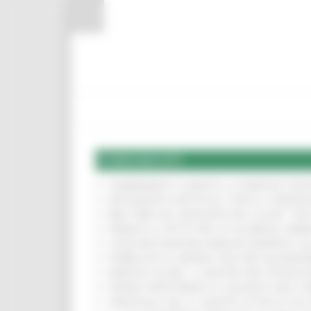
Vai al contenuto
Vai al piede
Vai al menu
Vai alla sezione Amministrazione Trasparente
Pannello di gestione dei cookies
COMUNICATI
CAMBIAMENTI CLIMATICI, LE MARCHE SOS
ARTIGIANATO ARTISTICO, TIPICO E TRADIZ
BIKE PARK DEL MONTEFELTRO, OLTRE 7 KM
FIRMATO IL PATTO PER LA SICUREZZA URB
CONCORSI REGIONE MARCHE RISERVATI AL
PUBBLICATO IL BANDO 2026 PER VALORIZZ
MARCHE SICURE, 1,2 MILIONI PER TECNOLO
FONDO INVESTIMENTI E LIQUIDITÀ 2026: P
TRENITALIA, DAL 31 AGOSTO ATTIVA IN VI