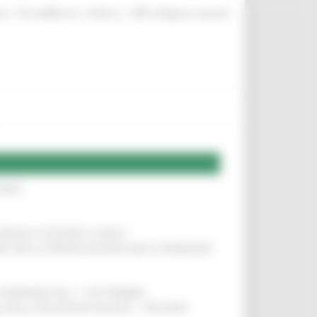
|
|
|
te
ProcediMarche
Rubrica
URP: la Regione risponde
IERE
!
COMUNI DI PESARO E FANO
!
INE PER LA PRESENTAZIONE DELLE DOMANDE
!
LE DOMANDE DAL 1° SETTEMBRE
!
SA DELLA RELAZIONE MILANO – PESCARA
!