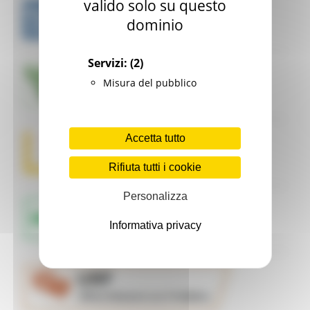
valido solo su questo
dominio
Servizi:
(2)
Misura del pubblico
Accetta tutto
Rifiuta tutti i cookie
Personalizza
Informativa privacy