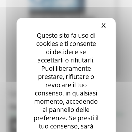
Marche Sicure, 1,2 milioni
per tecnologie e
X
Nascond
videosorveglianza: approvati
Questo sito fa uso di
i criteri del bando
cookies e ti consente
Comunicati stampa
In primo
di decidere se
piano
Enti Locali e
PA
Opportunità per il
accettarli o rifiutarli.
territorio
Puoi liberamente
prestare, rifiutare o
revocare il tuo
consenso, in qualsiasi
Tutte le news
momento, accedendo
Focus
al pannello delle
preferenze. Se presti il
tuo consenso, sarà