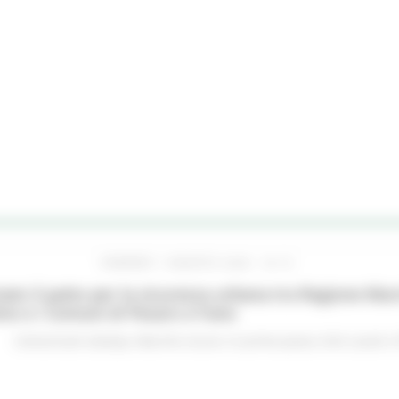
VENERDÌ 7 AGOSTO 2026 16:15
ato il patto per la sicurezza urbana tra Regione Mar
no e i Comuni di Pesaro e Fano
Comunicati stampa
Marche sicure
In primo piano
Enti Locali e