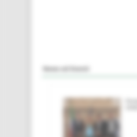
News ed Eventi
Firm
Urbi