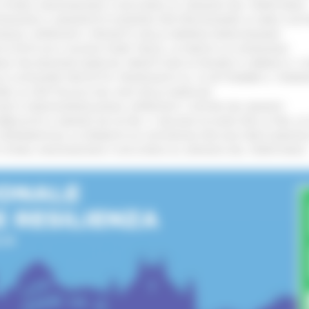
I STORIA, INNOVAZIONE E SOCCORSO AL SERVIZIO DEL TERRITORIO
!
TENGONO IL MANIFESTO EUROPEO PER PROTEGGERE LE AREE COST
IONALE: APPROVATI I PROGETTI DELLE IMPRESE MARCHIGIANE
!
 DI PISTE ED IL NUOVO PUMP TRACK, ULTIMATA LA CONSEGNA
!
ANA TRA REGIONE MARCHE, PREFETTURA DI PESARO E URBINO E I 
LE CATEGORIE PROTETTE: PROROGATO AL 10 SETTEMBRE IL TERM
ARE LO SPETTACOLO DAL VIVO NELLE MARCHE
!
GIE E VIDEOSORVEGLIANZA: APPROVATI I CRITERI DEL BANDO
!
UBBLICATO IL BANDO DA OLTRE 11 MILIONI DI EURO PER LE PMI, 
A SPERIMENTALE LA FERMATA DI CIVITANOVA PER DUE FRECCIAROS
I STORIA, INNOVAZIONE E SOCCORSO AL SERVIZIO DEL TERRITORIO
!