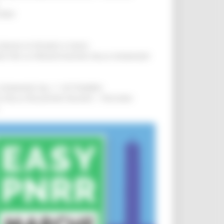
IERE
!
COMUNI DI PESARO E FANO
!
INE PER LA PRESENTAZIONE DELLE DOMANDE
!
LE DOMANDE DAL 1° SETTEMBRE
!
SA DELLA RELAZIONE MILANO – PESCARA
!