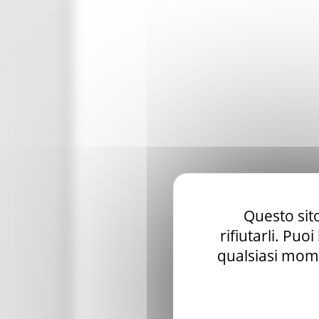
Questo sito
rifiutarli. Puo
qualsiasi mome