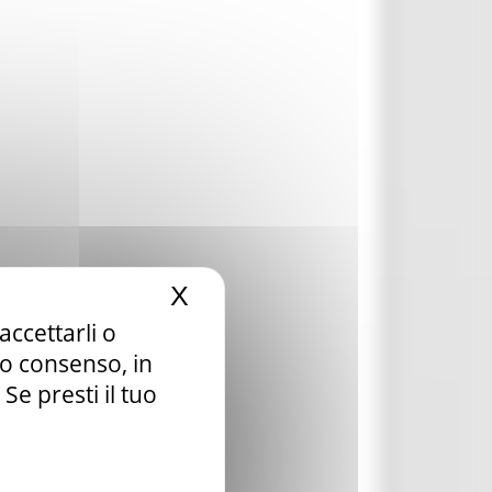
X
Nascondi il banner dei c
accettarli o
tuo consenso, in
e presti il tuo