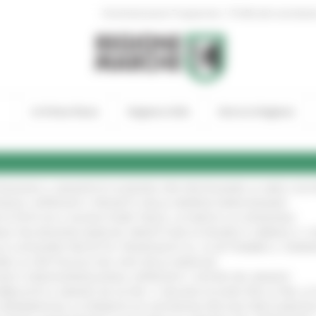
|
Amministrazione Trasparente
Profilo del committen
In Primo Piano
Regione Utile
Entra in Regione
TENGONO IL MANIFESTO EUROPEO PER PROTEGGERE LE AREE COST
IONALE: APPROVATI I PROGETTI DELLE IMPRESE MARCHIGIANE
!
 DI PISTE ED IL NUOVO PUMP TRACK, ULTIMATA LA CONSEGNA
!
ANA TRA REGIONE MARCHE, PREFETTURA DI PESARO E URBINO E I 
LE CATEGORIE PROTETTE: PROROGATO AL 10 SETTEMBRE IL TERM
ARE LO SPETTACOLO DAL VIVO NELLE MARCHE
!
GIE E VIDEOSORVEGLIANZA: APPROVATI I CRITERI DEL BANDO
!
UBBLICATO IL BANDO DA OLTRE 11 MILIONI DI EURO PER LE PMI, 
A SPERIMENTALE LA FERMATA DI CIVITANOVA PER DUE FRECCIAROS