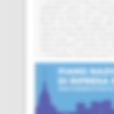
IL 118 DI MACERATA FESTEGGIA 30 ANNI D
CAMBIAMENTI CLIMATICI, LE MARCHE SOS
ARTIGIANATO ARTISTICO, TIPICO E TRADIZ
BIKE PARK DEL MONTEFELTRO, OLTRE 7 KM
FIRMATO IL PATTO PER LA SICUREZZA URB
CONCORSI REGIONE MARCHE RISERVATI AL
PUBBLICATO IL BANDO 2026 PER VALORIZZ
MARCHE SICURE, 1,2 MILIONI PER TECNOLO
FONDO INVESTIMENTI E LIQUIDITÀ 2026: P
TRENITALIA, DAL 31 AGOSTO ATTIVA IN VI
IL 118 DI MACERATA FESTEGGIA 30 ANNI D