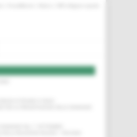
|
|
|
te
ProcediMarche
Rubrica
URP: la Regione risponde
IERE
!
COMUNI DI PESARO E FANO
!
INE PER LA PRESENTAZIONE DELLE DOMANDE
!
LE DOMANDE DAL 1° SETTEMBRE
!
SA DELLA RELAZIONE MILANO – PESCARA
!