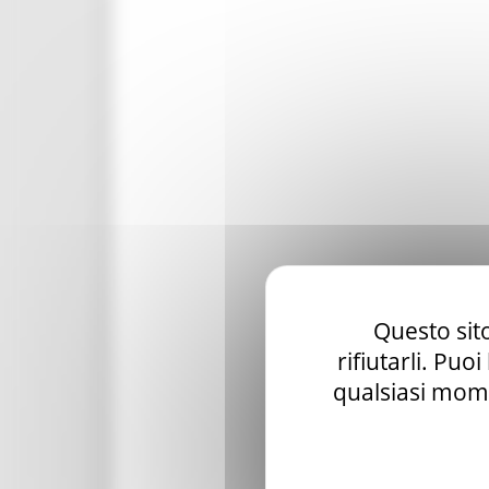
Questo sito
rifiutarli. Puo
qualsiasi mome