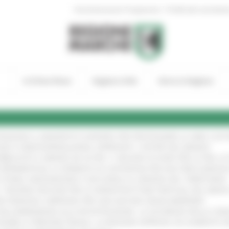
|
Amministrazione Trasparente
Profilo del committen
In Primo Piano
Regione Utile
Entra in Regione
TENGONO IL MANIFESTO EUROPEO PER PROTEGGERE LE AREE COST
GIE E VIDEOSORVEGLIANZA: APPROVATI I CRITERI DEL BANDO
!
UBBLICATO IL BANDO DA OLTRE 11 MILIONI DI EURO PER LE PMI, 
A SPERIMENTALE LA FERMATA DI CIVITANOVA PER DUE FRECCIAROS
I STORIA, INNOVAZIONE E SOCCORSO AL SERVIZIO DEL TERRITORIO
!
RO: “RISORSE DECISIVE PER LE INFRASTRUTTURE PORTUALI DEL MEDI
IONE RINNOVA L'IMPEGNO PER UNA NATURA SENZA BARRIERE
!
"DALL’EMERGENZA ALLA RICOSTRUZIONE. LA SICUREZZA DELLA COMU
 DISABILI E PERSONE FRAGILI: LA REGIONE APPROVA UN AUMENTO 