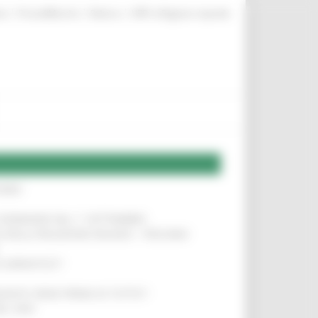
|
|
|
te
ProcediMarche
Rubrica
URP: la Regione risponde
IERE
!
LE DOMANDE DAL 1° SETTEMBRE
!
SA DELLA RELAZIONE MILANO – PESCARA
!
O ADRIATICO”
!
NITA’ VIENE PRIMA DI TUTTO”
!
DEL 35%
!