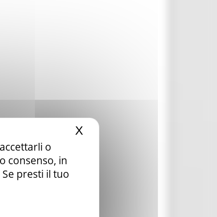
X
Nascondi il banner dei c
accettarli o
tuo consenso, in
e presti il tuo