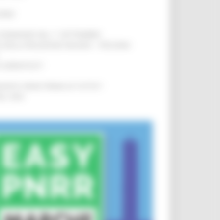
IERE
!
LE DOMANDE DAL 1° SETTEMBRE
!
SA DELLA RELAZIONE MILANO – PESCARA
!
O ADRIATICO”
!
NITA’ VIENE PRIMA DI TUTTO”
!
DEL 35%
!