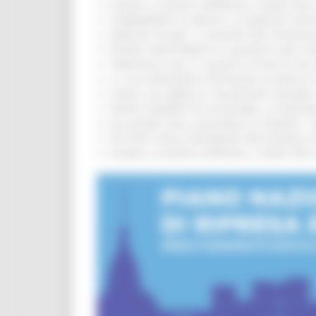
EUSAIR, LA GIUNTA APPROVA IL PIANO PER 
CAMBIAMENTI CLIMATICI, LE MARCHE SOS
MARCHE SICURE, 1,2 MILIONI PER TECNOLO
FONDO INVESTIMENTI E LIQUIDITÀ 2026: P
TRENITALIA, DAL 31 AGOSTO ATTIVA IN VI
IL 118 DI MACERATA FESTEGGIA 30 ANNI D
CIPESS, VIA LIBERA AI 106 MILIONI, BUGA
PARCHI SEMPRE PIÙ ACCESSIBILI, LA REG
ALLUVIONE 2022, ACQUAROLI AI SINDACI: 
PIÙ POSTI NELLE RESIDENZE PER ANZIANI,
EUSAIR, LA GIUNTA APPROVA IL PIANO PER 