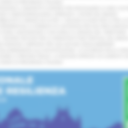
L’ANNO DI PRESIDENZA ITALIANA
!
TENGONO IL MANIFESTO EUROPEO PER PROTEGGERE LE AREE COST
GIE E VIDEOSORVEGLIANZA: APPROVATI I CRITERI DEL BANDO
!
UBBLICATO IL BANDO DA OLTRE 11 MILIONI DI EURO PER LE PMI, 
A SPERIMENTALE LA FERMATA DI CIVITANOVA PER DUE FRECCIAROS
I STORIA, INNOVAZIONE E SOCCORSO AL SERVIZIO DEL TERRITORIO
!
RO: “RISORSE DECISIVE PER LE INFRASTRUTTURE PORTUALI DEL MEDI
IONE RINNOVA L'IMPEGNO PER UNA NATURA SENZA BARRIERE
!
"DALL’EMERGENZA ALLA RICOSTRUZIONE. LA SICUREZZA DELLA COMU
 DISABILI E PERSONE FRAGILI: LA REGIONE APPROVA UN AUMENTO 
L’ANNO DI PRESIDENZA ITALIANA
!