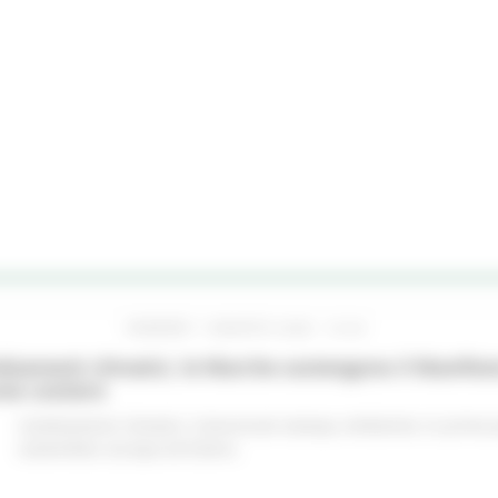
VENERDÌ 7 AGOSTO 2026 10:24
iamenti climatici, le Marche sostengono il Manifes
ree costiere
Cambiamenti climatici
Comunicati stampa
Ambiente
In primo 
sostenibile
Europa ed Estero