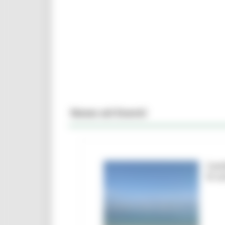
News ed Eventi
Camb
le a