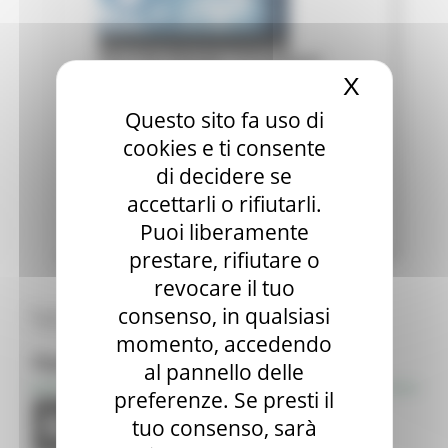
Marche Sicure, 1,2 milioni
per tecnologie e
X
Nascond
videosorveglianza: approvati
Questo sito fa uso di
i criteri del bando
cookies e ti consente
Comunicati stampa
In primo
di decidere se
piano
Enti Locali e
PA
Opportunità per il
accettarli o rifiutarli.
territorio
Puoi liberamente
prestare, rifiutare o
revocare il tuo
consenso, in qualsiasi
Tutte le news
momento, accedendo
Focus
al pannello delle
preferenze. Se presti il
tuo consenso, sarà