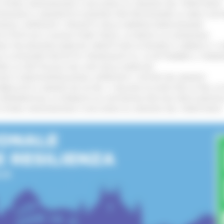
I STORIA, INNOVAZIONE E SOCCORSO AL SERVIZIO DEL TERRITORIO
!
TENGONO IL MANIFESTO EUROPEO PER PROTEGGERE LE AREE COST
IONALE: APPROVATI I PROGETTI DELLE IMPRESE MARCHIGIANE
!
 DI PISTE ED IL NUOVO PUMP TRACK, ULTIMATA LA CONSEGNA
!
ANA TRA REGIONE MARCHE, PREFETTURA DI PESARO E URBINO E I 
LE CATEGORIE PROTETTE: PROROGATO AL 10 SETTEMBRE IL TERM
ARE LO SPETTACOLO DAL VIVO NELLE MARCHE
!
GIE E VIDEOSORVEGLIANZA: APPROVATI I CRITERI DEL BANDO
!
UBBLICATO IL BANDO DA OLTRE 11 MILIONI DI EURO PER LE PMI, 
A SPERIMENTALE LA FERMATA DI CIVITANOVA PER DUE FRECCIAROS
I STORIA, INNOVAZIONE E SOCCORSO AL SERVIZIO DEL TERRITORIO
!