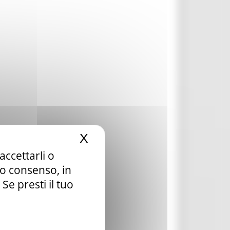
X
Nascondi il banner dei c
accettarli o
tuo consenso, in
e presti il tuo