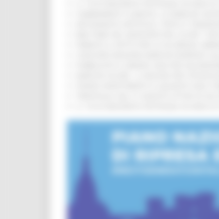
IL 118 DI MACERATA FESTEGGIA 30 ANNI D
CAMBIAMENTI CLIMATICI, LE MARCHE SOS
ARTIGIANATO ARTISTICO, TIPICO E TRADIZ
BIKE PARK DEL MONTEFELTRO, OLTRE 7 KM
FIRMATO IL PATTO PER LA SICUREZZA URB
CONCORSI REGIONE MARCHE RISERVATI AL
PUBBLICATO IL BANDO 2026 PER VALORIZZ
MARCHE SICURE, 1,2 MILIONI PER TECNOLO
FONDO INVESTIMENTI E LIQUIDITÀ 2026: P
TRENITALIA, DAL 31 AGOSTO ATTIVA IN VI
IL 118 DI MACERATA FESTEGGIA 30 ANNI D