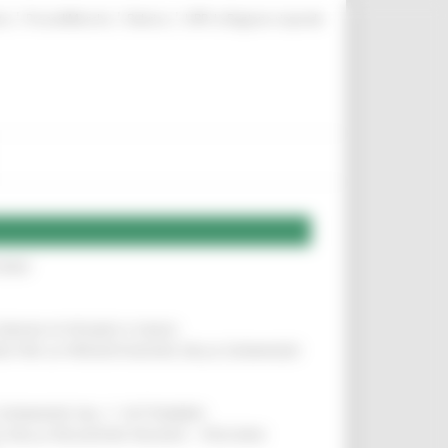
|
|
|
te
ProcediMarche
Rubrica
URP: la Regione risponde
IERE
!
COMUNI DI PESARO E FANO
!
INE PER LA PRESENTAZIONE DELLE DOMANDE
!
LE DOMANDE DAL 1° SETTEMBRE
!
SA DELLA RELAZIONE MILANO – PESCARA
!