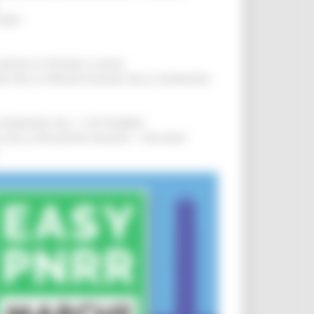
IERE
!
COMUNI DI PESARO E FANO
!
INE PER LA PRESENTAZIONE DELLE DOMANDE
!
LE DOMANDE DAL 1° SETTEMBRE
!
SA DELLA RELAZIONE MILANO – PESCARA
!