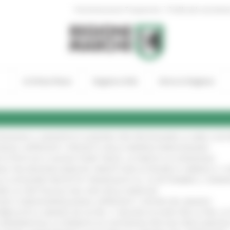
|
Amministrazione Trasparente
Profilo del committen
In Primo Piano
Regione Utile
Entra in Regione
TENGONO IL MANIFESTO EUROPEO PER PROTEGGERE LE AREE COST
IONALE: APPROVATI I PROGETTI DELLE IMPRESE MARCHIGIANE
!
 DI PISTE ED IL NUOVO PUMP TRACK, ULTIMATA LA CONSEGNA
!
ANA TRA REGIONE MARCHE, PREFETTURA DI PESARO E URBINO E I 
LE CATEGORIE PROTETTE: PROROGATO AL 10 SETTEMBRE IL TERM
ARE LO SPETTACOLO DAL VIVO NELLE MARCHE
!
GIE E VIDEOSORVEGLIANZA: APPROVATI I CRITERI DEL BANDO
!
UBBLICATO IL BANDO DA OLTRE 11 MILIONI DI EURO PER LE PMI, 
A SPERIMENTALE LA FERMATA DI CIVITANOVA PER DUE FRECCIAROS