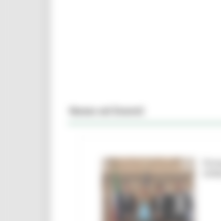
News ed Eventi
Firm
Urbi