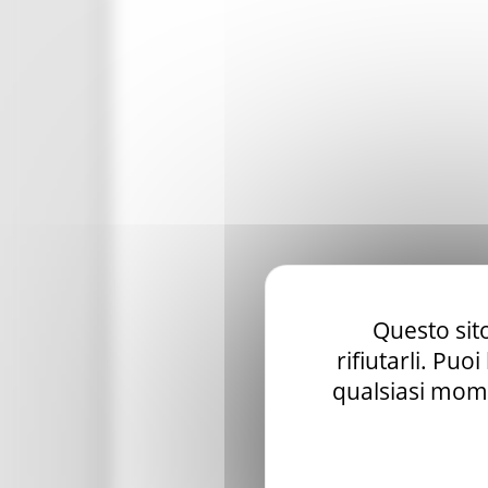
Questo sito
rifiutarli. Puo
qualsiasi mome