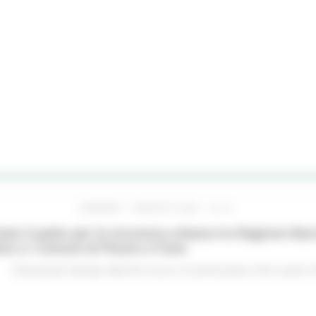
VENERDÌ 7 AGOSTO 2026 16:15
ato il patto per la sicurezza urbana tra Regione Mar
no e i Comuni di Pesaro e Fano
Comunicati stampa
Marche sicure
In primo piano
Enti Locali e