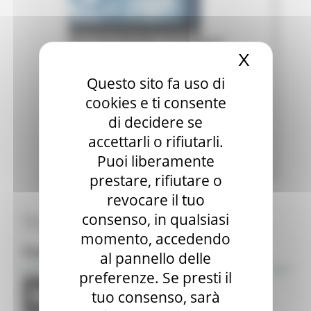
Marche Sicure, 1,2 milioni
per tecnologie e
X
Nascond
videosorveglianza: approvati
Questo sito fa uso di
i criteri del bando
cookies e ti consente
Comunicati stampa
In primo
di decidere se
piano
Enti Locali e
PA
Opportunità per il
accettarli o rifiutarli.
territorio
Puoi liberamente
prestare, rifiutare o
revocare il tuo
consenso, in qualsiasi
Tutte le news
momento, accedendo
Focus
al pannello delle
preferenze. Se presti il
tuo consenso, sarà