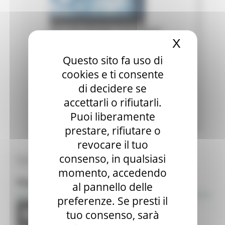
Marche Sicure, 1,2 milioni
per tecnologie e
X
Nascond
videosorveglianza: approvati
Questo sito fa uso di
i criteri del bando
cookies e ti consente
Comunicati stampa
In primo
di decidere se
piano
Enti Locali e
PA
Opportunità per il
accettarli o rifiutarli.
territorio
Puoi liberamente
prestare, rifiutare o
revocare il tuo
consenso, in qualsiasi
Tutte le news
momento, accedendo
Focus
al pannello delle
preferenze. Se presti il
tuo consenso, sarà