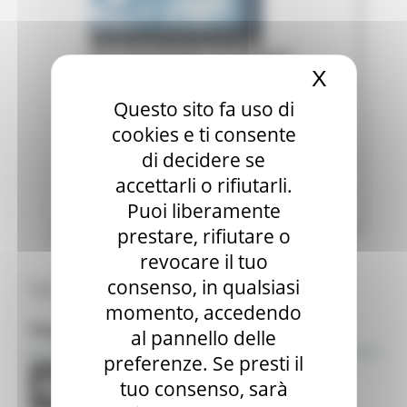
Marche Sicure, 1,2 milioni
per tecnologie e
X
Nascond
videosorveglianza: approvati
Questo sito fa uso di
i criteri del bando
cookies e ti consente
Comunicati stampa
In primo
di decidere se
piano
Enti Locali e
PA
Opportunità per il
accettarli o rifiutarli.
territorio
Puoi liberamente
prestare, rifiutare o
revocare il tuo
consenso, in qualsiasi
Tutte le news
momento, accedendo
Focus
al pannello delle
preferenze. Se presti il
tuo consenso, sarà