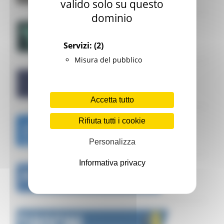
valido solo su questo
dominio
Servizi:
(2)
Misura del pubblico
Accetta tutto
Rifiuta tutti i cookie
Personalizza
Informativa privacy