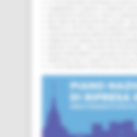
IL 118 DI MACERATA FESTEGGIA 30 ANNI D
CAMBIAMENTI CLIMATICI, LE MARCHE SOS
ARTIGIANATO ARTISTICO, TIPICO E TRADIZ
BIKE PARK DEL MONTEFELTRO, OLTRE 7 KM
FIRMATO IL PATTO PER LA SICUREZZA URB
CONCORSI REGIONE MARCHE RISERVATI AL
PUBBLICATO IL BANDO 2026 PER VALORIZZ
MARCHE SICURE, 1,2 MILIONI PER TECNOLO
FONDO INVESTIMENTI E LIQUIDITÀ 2026: P
TRENITALIA, DAL 31 AGOSTO ATTIVA IN VI
IL 118 DI MACERATA FESTEGGIA 30 ANNI D