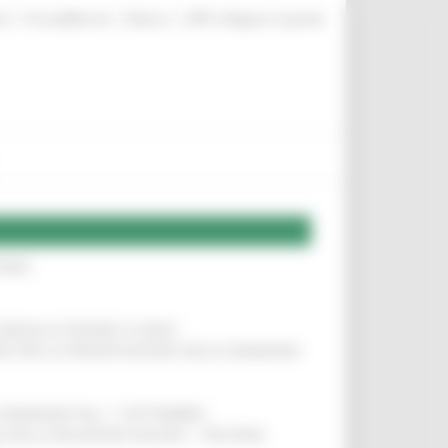
|
|
|
te
ProcediMarche
Rubrica
URP: la Regione risponde
IERE
!
COMUNI DI PESARO E FANO
!
INE PER LA PRESENTAZIONE DELLE DOMANDE
!
LE DOMANDE DAL 1° SETTEMBRE
!
SA DELLA RELAZIONE MILANO – PESCARA
!