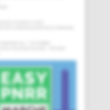
IERE
!
COMUNI DI PESARO E FANO
!
INE PER LA PRESENTAZIONE DELLE DOMANDE
!
LE DOMANDE DAL 1° SETTEMBRE
!
SA DELLA RELAZIONE MILANO – PESCARA
!