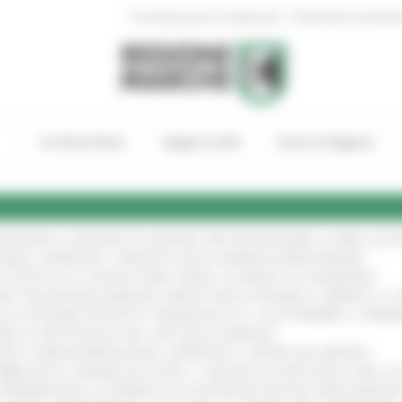
|
Amministrazione Trasparente
Profilo del committen
In Primo Piano
Regione Utile
Entra in Regione
TENGONO IL MANIFESTO EUROPEO PER PROTEGGERE LE AREE COST
IONALE: APPROVATI I PROGETTI DELLE IMPRESE MARCHIGIANE
!
 DI PISTE ED IL NUOVO PUMP TRACK, ULTIMATA LA CONSEGNA
!
ANA TRA REGIONE MARCHE, PREFETTURA DI PESARO E URBINO E I 
LE CATEGORIE PROTETTE: PROROGATO AL 10 SETTEMBRE IL TERM
ARE LO SPETTACOLO DAL VIVO NELLE MARCHE
!
GIE E VIDEOSORVEGLIANZA: APPROVATI I CRITERI DEL BANDO
!
UBBLICATO IL BANDO DA OLTRE 11 MILIONI DI EURO PER LE PMI, 
A SPERIMENTALE LA FERMATA DI CIVITANOVA PER DUE FRECCIAROS