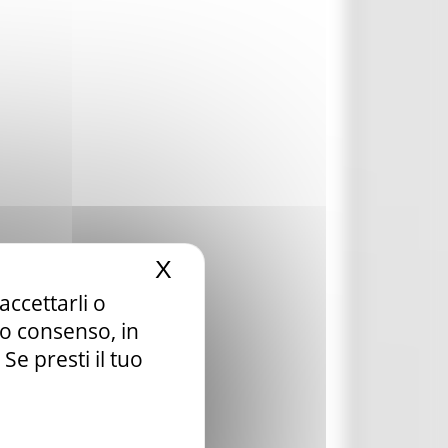
X
Nascondi il banner dei c
accettarli o
tuo consenso, in
e presti il tuo