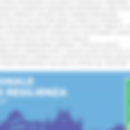
I STORIA, INNOVAZIONE E SOCCORSO AL SERVIZIO DEL TERRITORIO
!
TENGONO IL MANIFESTO EUROPEO PER PROTEGGERE LE AREE COST
IONALE: APPROVATI I PROGETTI DELLE IMPRESE MARCHIGIANE
!
 DI PISTE ED IL NUOVO PUMP TRACK, ULTIMATA LA CONSEGNA
!
ANA TRA REGIONE MARCHE, PREFETTURA DI PESARO E URBINO E I 
LE CATEGORIE PROTETTE: PROROGATO AL 10 SETTEMBRE IL TERM
ARE LO SPETTACOLO DAL VIVO NELLE MARCHE
!
GIE E VIDEOSORVEGLIANZA: APPROVATI I CRITERI DEL BANDO
!
UBBLICATO IL BANDO DA OLTRE 11 MILIONI DI EURO PER LE PMI, 
A SPERIMENTALE LA FERMATA DI CIVITANOVA PER DUE FRECCIAROS
I STORIA, INNOVAZIONE E SOCCORSO AL SERVIZIO DEL TERRITORIO
!