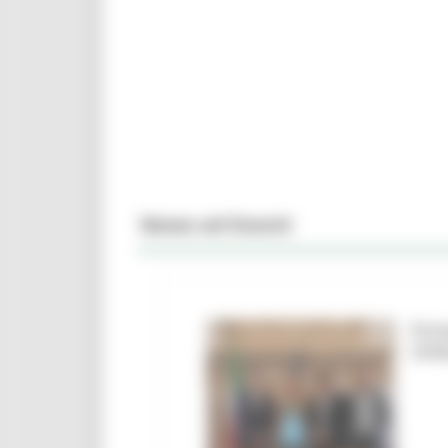
News ed Eventi
Firm
Urbi