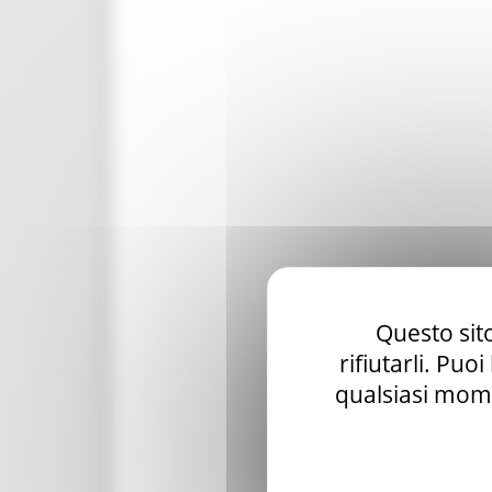
Questo sito
rifiutarli. Puo
qualsiasi mome