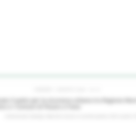
VENERDÌ 7 AGOSTO 2026 16:15
ato il patto per la sicurezza urbana tra Regione Mar
no e i Comuni di Pesaro e Fano
Comunicati stampa
Marche sicure
In primo piano
Enti Locali e