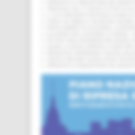
APPROVATA LA GRADUATORIA DEL BANDO PER
TRENITALIA, DAL 31 AGOSTO ATTIVA IN VI
IL 118 DI MACERATA FESTEGGIA 30 ANNI D
CIPESS, VIA LIBERA AI 106 MILIONI, BUGA
PARCHI SEMPRE PIÙ ACCESSIBILI, LA REG
ALLUVIONE 2022, ACQUAROLI AI SINDACI: 
PIÙ POSTI NELLE RESIDENZE PER ANZIANI,
EUSAIR, LA GIUNTA APPROVA IL PIANO PER 
PRESENTATO HAPPENNINO, FESTIVAL DELL
SANITÀ E WELFARE, NUOVA INTESA TRA RE
APPROVATA LA GRADUATORIA DEL BANDO PER