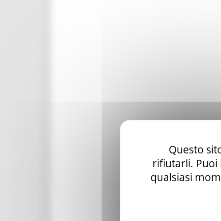
Questo sito
rifiutarli. Puo
qualsiasi mome