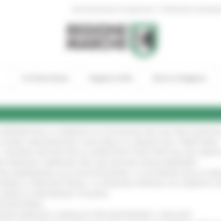
|
Amministrazione Trasparente
Profilo del committen
In Primo Piano
Regione Utile
Entra in Regione
A SPERIMENTALE LA FERMATA DI CIVITANOVA PER DUE FRECCIAROS
I STORIA, INNOVAZIONE E SOCCORSO AL SERVIZIO DEL TERRITORIO
!
RO: “RISORSE DECISIVE PER LE INFRASTRUTTURE PORTUALI DEL MEDI
IONE RINNOVA L'IMPEGNO PER UNA NATURA SENZA BARRIERE
!
"DALL’EMERGENZA ALLA RICOSTRUZIONE. LA SICUREZZA DELLA COMU
 DISABILI E PERSONE FRAGILI: LA REGIONE APPROVA UN AUMENTO 
L’ANNO DI PRESIDENZA ITALIANA
!
’ENTROTERRA
!
GIONE MARCHE E SINDACATI PER RAFFORZARE IL DIALOGO
!