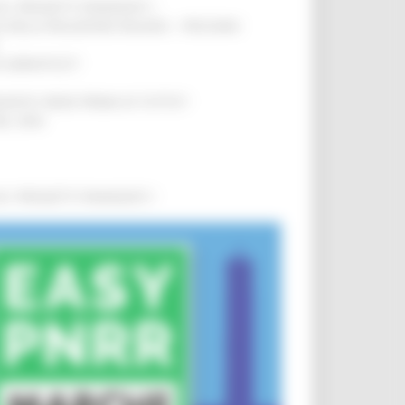
0 I PROGETTI FINANZIATI
!
SA DELLA RELAZIONE MILANO – PESCARA
!
O ADRIATICO”
!
NITA’ VIENE PRIMA DI TUTTO”
!
DEL 35%
!
0 I PROGETTI FINANZIATI
!