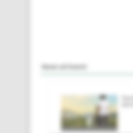
News ed Eventi
Parc
barr