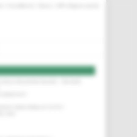
|
|
|
te
ProcediMarche
Rubrica
URP: la Regione risponde
SA DELLA RELAZIONE MILANO – PESCARA
!
O ADRIATICO”
!
NITA’ VIENE PRIMA DI TUTTO”
!
DEL 35%
!