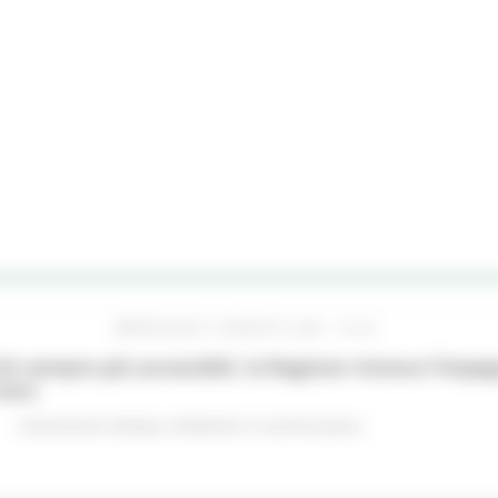
MERCOLEDÌ 5 AGOSTO 2026 16:24
hi sempre più accessibili, la Regione rinnova l'imp
iere
Comunicati stampa
Ambiente
In primo piano