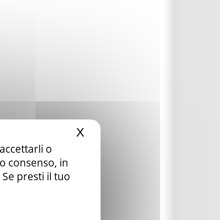
X
Nascondi il banner dei c
accettarli o
tuo consenso, in
e presti il tuo