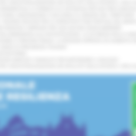
 L’INDUSTRIALIZZAZIONE DEI RISULTATI DELLA RICERCA: CIRCA 4
A SPERIMENTALE LA FERMATA DI CIVITANOVA PER DUE FRECCIAROS
I STORIA, INNOVAZIONE E SOCCORSO AL SERVIZIO DEL TERRITORIO
!
RO: “RISORSE DECISIVE PER LE INFRASTRUTTURE PORTUALI DEL MEDI
IONE RINNOVA L'IMPEGNO PER UNA NATURA SENZA BARRIERE
!
"DALL’EMERGENZA ALLA RICOSTRUZIONE. LA SICUREZZA DELLA COMU
 DISABILI E PERSONE FRAGILI: LA REGIONE APPROVA UN AUMENTO 
L’ANNO DI PRESIDENZA ITALIANA
!
’ENTROTERRA
!
GIONE MARCHE E SINDACATI PER RAFFORZARE IL DIALOGO
!
 L’INDUSTRIALIZZAZIONE DEI RISULTATI DELLA RICERCA: CIRCA 4