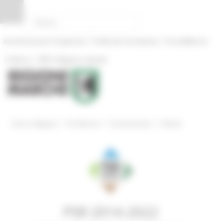
Pannello di gestione dei cookies
|
|
Amministrazione Trasparente
Profilo del committente
ProcediMarche
|
|
Rubrica
URP: la Regione risponde
/
/
/
Entra in Regione
Psr Marche
Comunicazione
Notizie
PSR 2014-2022