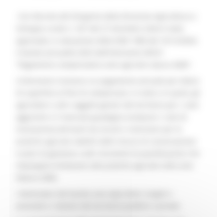
Con Decreto del Dirigente della Direzione Agricoltura e
Sviluppo rurale n. 927 del 27 dicembre 2024 è stato
approvato, in attuazione della DGR 1986 del 16/12/2024,
il bando annualità 2025 dell’Intervento SRC01
“Pagamento compensativo zone agricole natura 2000”.
L’intervento riconosce un pagamento annuale per ettaro
di superficie al fine di compensare, in tutto o in parte, gli
agricoltori e altri soggetti gestori del territorio per i costi
aggiuntivi e il mancato guadagno (compresi i costi di
transazione) derivanti da vincoli e restrizioni per le
pratiche agricole stabiliti dalle misure di conservazione
e piani di gestione o altri strumenti di pianificazione che
impongono limitazioni alle pratiche agricole nelle aree
Natura 2000.
I destinatari del bando sono Agricoltori singoli o
associati e i Gestori del territorio pubblici o privati.