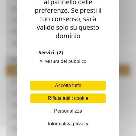
al pannello delle
Monitoraggio
preferenze. Se presti il
tuo consenso, sarà
Valutazione
valido solo su questo
Normativa
dominio
Glossario
Servizi:
(2)
Comunicazione
Misura del pubblico
Notizie
Eventi
Accetta tutto
Progetto studenti
Rifiuta tutti i cookie
APP PSR Marche
Personalizza
Campagna di comunicazione
Informativa privacy
Contatti