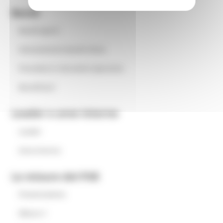
Bandi
Bandi aperti
Avanzamento bandi chiusi
Procedure e istruzioni operative
Beneficiari
Leader e aree interne
Leader
Aree interne
Le misure del PSR
Presentazione
Misura 1