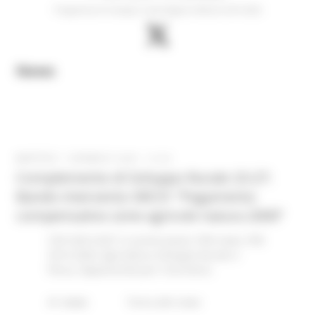
Programma di sviluppo rurale Regione Marche 2014-2022
News
MARTEDÌ 7 GENNAIO 2025 10:22
Complemento di Sviluppo Rurale 23-27:
Bando intervento SRC01 “Pagamento
compensativo zone agricole natura 2000”
CSR 2023-2027
In primo piano
PSR news
PSR
2014-2020
Agricoltura Sviluppo Rurale e
Pesca
Opportunità per il territorio
41 views
Torna alle news