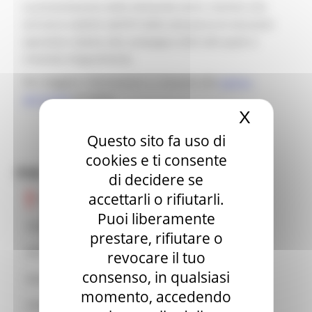
La presentazione delle domande entro i termini che
verranno stabiliti dall’OP AGEA attraverso le istruzioni
operative relative alla campagna 2025 alle quali si
rimanda integralmente.
Per maggiori informazioni si rimanda alla
pagina
del bando
(ID 8875)
X
Nascond
Questo sito fa uso di
cookies e ti consente
PSR 2014-2022
di decidere se
accettarli o rifiutarli.
Emergenza Covid-19
Puoi liberamente
Cos'è il PSR
prestare, rifiutare o
Chi lo gestisce
revocare il tuo
consenso, in qualsiasi
Zone di intervento
momento, accedendo
Comitato di sorveglianza