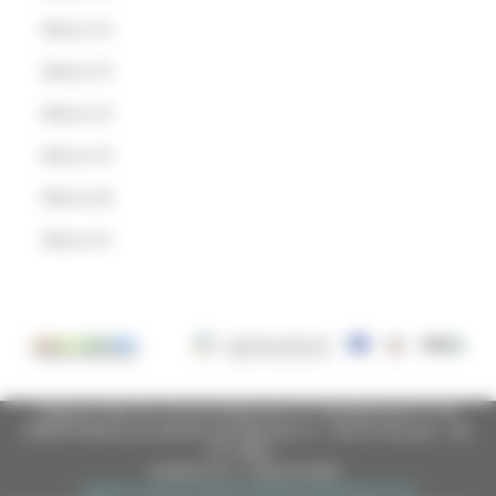
Misura 14
Misura 15
Misura 16
Misura 19
Misura 20
Misura 21
Regione Marche Giunta Regionale (CF 80008630420 P.IVA
00481070423) via Gentile da Fabriano, 9 - 60125 Ancona - tel.
071.8061
casella p.e.c. istituzionale :
regione.marche.protocollogiunta@emarche.it