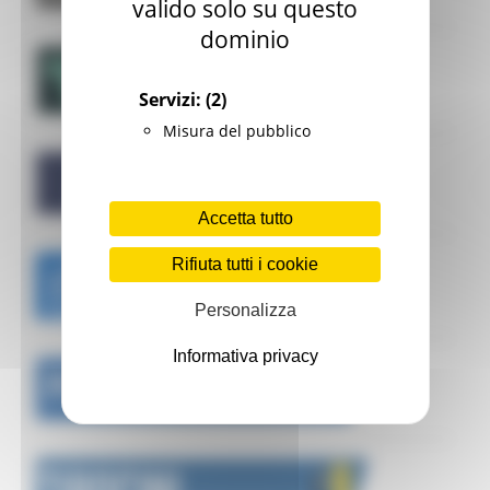
valido solo su questo
dominio
Servizi:
(2)
Misura del pubblico
Accetta tutto
Rifiuta tutti i cookie
Personalizza
Informativa privacy