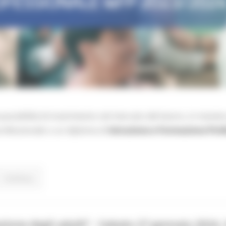
 possibilità di inserimento nel mercato del lavoro, in manier
rofessionale o un diploma di
Istruzione e Formazione Profe
Continua..
ione degli adulti” - Sabato 27 gennaio 2024,