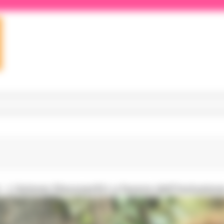
i - L'Azione DiscoverEU a favore dell'inclusion