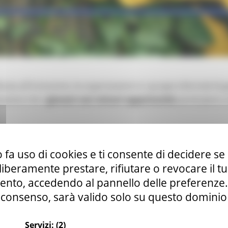
cata all'inclusione, le organizzazioni e i gruppi informali di
antire che i
giovani con minori opportunità
partecipino a
 fa uso di cookies e ti consente di decidere se 
i liberamente prestare, rifiutare o revocare il 
mazione professionale
Continua..
nto, accedendo al pannello delle preferenze. S
consenso, sarà valido solo su questo dominio
rsi leFP per gli anni formativi 2023/2024 e 20
Servizi:
(2)