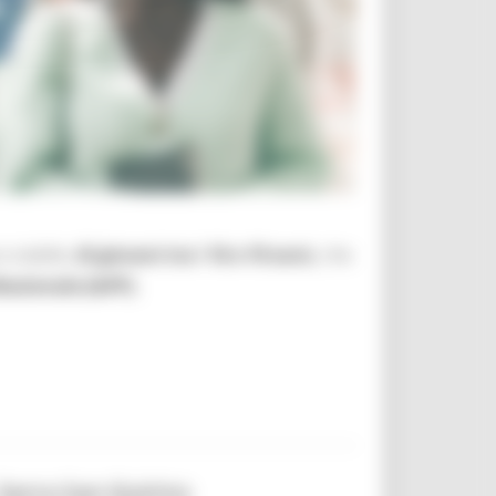
a stabile,
di giovani tra i 16 e 19 anni,
che
ssionale (IeFP).
 Serra San Quirico