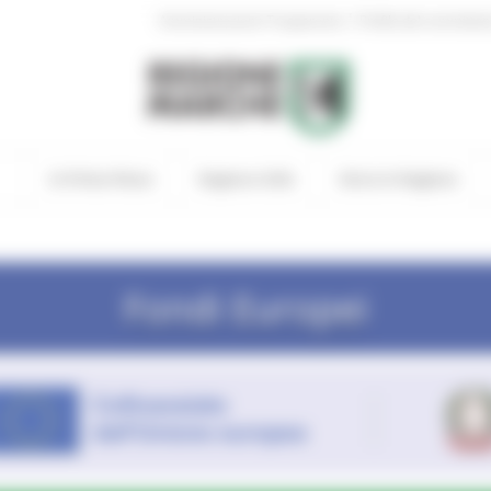
|
Amministrazione Trasparente
Profilo del committen
In Primo Piano
Regione Utile
Entra in Regione
Fondi Europei