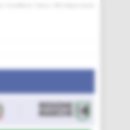
|
|
|
te
ProcediMarche
Rubrica
URP: la Regione risponde