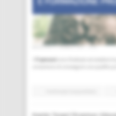
MERCOLEDÌ 31 GENNAIO 2024 12:48
I
17 percorsi
sono finalizzati ad ampliare le
consentono di conseeguire una qualifica p
Fondi Europei
Europa ed Estero
Evento “Scopri l’Erasmus+ Educaz