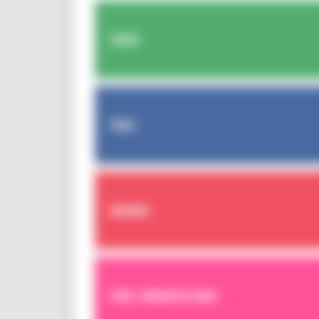
FESR
FSE+
BANDI
PER I BENEFICIARI