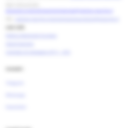
Mail istituzionale:
direzione.programmazioneintegrata@regione.marche.it
PEC:
regione.marche.programmazioneunitaria@emarche.it
Link Utili:
Politica Regionale Europea
OpenCoesione
Comitato di pilotaggio OT11 - OT2
Contatti :
Telegram
Whatsapp
Newsletter