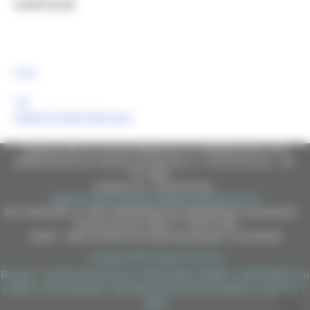
Canali Social:
FESR
FSE
Tweets by MarcheEuropa
Regione Marche Giunta Regionale (CF 80008630420 P.IVA
00481070423) via Gentile da Fabriano, 9 - 60125 Ancona - tel.
071.8061
casella p.e.c. istituzionale :
regione.marche.protocollogiunta@emarche.it
Sito realizzato su CMS DotNetNuke by DotNetNuke Corporation
Autorizzazione SIAE n° 1225/I/1298
DUNS - Data Universal Numbering System: 514216030
Copyright 2026 by Regione Marche
Privacy
|
Termini Di Utilizzo
|
Informativa TEAMS
|
Informativa sui
Cookie
|
Accessibilità
|
Dichiarazione di Accessibilità
|
Sitemap
|
Login