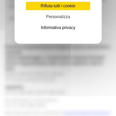
dell´ 11 Febbraio 2021
Rifiuta tutti i cookie
Personalizza
Vai all'
Avviso Pubblico
Informativa privacy
Direzione programmazione integrata risorse comunitarie e
nazionali
Settore Monitoraggio e comunicazione integrata dei fondi
Settore Programmazione delle risorse nazionali e aiuti di
Stato
Regione Marche Palazzo Leopardi
Via Tiziano, 44 60125 Ancona
Segreteria
tel. 071 806 3643 fax 071 806 3037
Per info bandi e finanziamenti
Tel. 071 806 3858 /3674
Mail help desk, info e assistenza:
europa@regione.marche.it