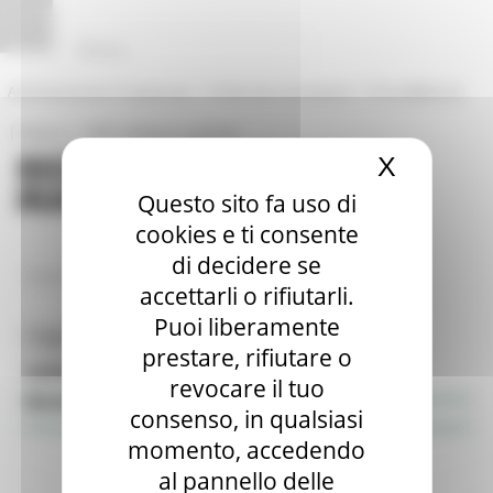
Vai al contenuto
Vai al piede
Vai al menu
Vai alla sezione Amministrazione Trasparente
Pannello di gestione dei cookies
|
|
Amministrazione Trasparente
Profilo del committente
ProcediMarche
|
|
Rubrica
URP: la Regione risponde
X
Nascond
Questo sito fa uso di
cookies e ti consente
di decidere se
/
/
Entra in Regione
Avvisi Pubblici
Dettaglio avviso
accettarli o rifiutarli.
Puoi liberamente
Toggle navigation
MENU & Contatti
prestare, rifiutare o
Informazione & Trasparenza
revocare il tuo
Avvisi pubblici
consenso, in qualsiasi
momento, accedendo
al pannello delle