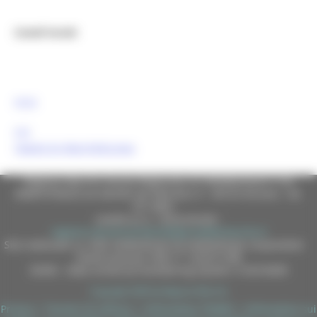
Canali Social:
FESR
FSE
Tweets by MarcheEuropa
Regione Marche Giunta Regionale (CF 80008630420 P.IVA
00481070423) via Gentile da Fabriano, 9 - 60125 Ancona - tel.
071.8061
casella p.e.c. istituzionale :
regione.marche.protocollogiunta@emarche.it
Sito realizzato su CMS DotNetNuke by DotNetNuke Corporation
Autorizzazione SIAE n° 1225/I/1298
DUNS - Data Universal Numbering System: 514216030
Copyright 2026 by Regione Marche
Privacy
|
Termini Di Utilizzo
|
Informativa TEAMS
|
Informativa sui