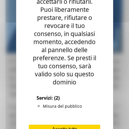
accettarli o rifiutarli.
Puoi liberamente
prestare, rifiutare o
revocare il tuo
consenso, in qualsiasi
momento, accedendo
al pannello delle
preferenze. Se presti il
Il 13 dicembre 2023, la Commissione europea ha
tuo consenso, sarà
pubblicato il
nuovo Regolamento
de minimis
per
valido solo su questo
la concessione di contributi alle imprese che
dominio
forniscono Servizi di Interesse Economico
Generale
(Reg. (UE) 2023/2832 )
.
Servizi:
(2)
Misura del pubblico
Il nuovo regolamento è entranto in vigore dal 1°
gennaio 2024 in sostituzione del precedente Reg.
(UE) n. 360/2012 della Commissione, del 25 aprile