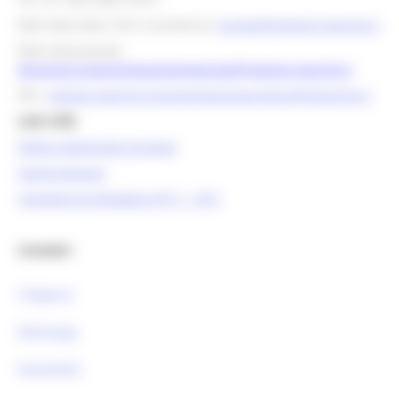
Mail help desk, info e assistenza:
europa@regione.marche.it
Mail istituzionale:
direzione.programmazioneintegrata@regione.marche.it
PEC:
regione.marche.programmazioneunitaria@emarche.it
Link Utili:
Politica Regionale Europea
OpenCoesione
Comitato di pilotaggio OT11 - OT2
Contatti :
Telegram
Whatsapp
Newsletter