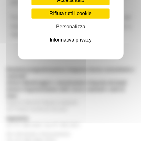
Accetta tutto
2012.
Rifiuta tutti i cookie
Tra le novità introdotte si segnala l’aumento del
massimale per “impresa unica” da 500.000 euro a
Personalizza
750.000 euro nell’arco di un triennio.
Informativa privacy
Direzione programmazione integrata risorse comunitarie e
nazionali
Settore Monitoraggio e comunicazione integrata dei fondi
Settore Programmazione delle risorse nazionali e aiuti di
Stato
Regione Marche Palazzo Leopardi
Via Tiziano, 44 60125 Ancona
Segreteria
tel. 071 806 3643 fax 071 806 3037
Per info bandi e finanziamenti
Tel. 071 806 3858 /3674