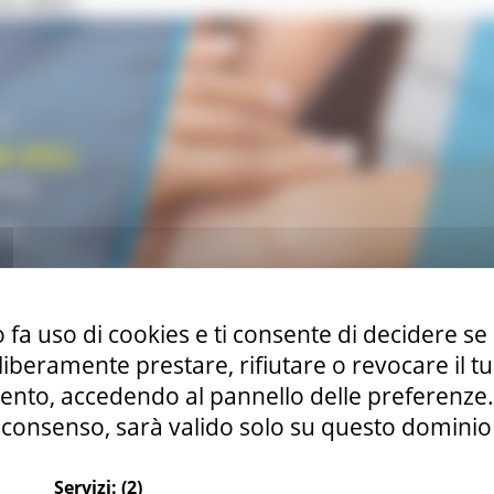
on 2021
 fa uso di cookies e ti consente di decidere se 
i liberamente prestare, rifiutare o revocare il 
nto, accedendo al pannello delle preferenze. S
 aperte le registrazioni all’evento del 30 giugno
consenso, sarà valido solo su questo dominio
Servizi:
(2)