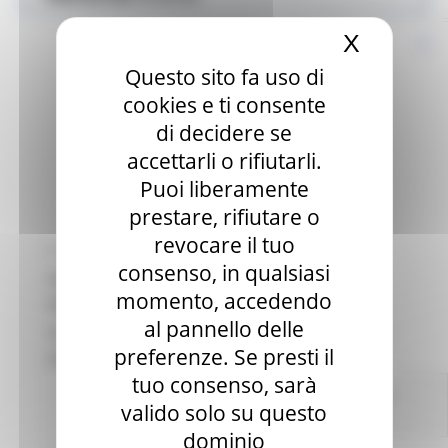
X
Nascond
Questo sito fa uso di
cookies e ti consente
di decidere se
accettarli o rifiutarli.
Puoi liberamente
prestare, rifiutare o
revocare il tuo
MERCOLEDÌ 19 MAGGIO 2021 15:17
consenso, in qualsiasi
AVVISO PUBBLICO - PRESENTAZIONE DI
momento, accedendo
PROGETTI SPERIMENTALI FINALIZZATI
al pannello delle
ALL’INCLUSIONE SOCIALE E LAVORATIVA |
preferenze. Se presti il
PROGRAMMA FAMI
tuo consenso, sarà
Centri Impiego
In primo piano
Avvisi
Lavoro
valido solo su questo
Formazione professionale
Sociale
dominio