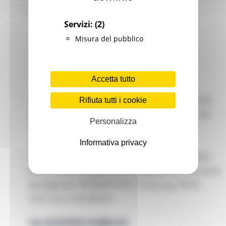
29 views
Torna alle news
Servizi:
(2)
Misura del pubblico
Accetta tutto
Presentazione di progetti sperimentali finalizzati
Rifiuta tutti i cookie
all’inclusione sociale e lavorativa nell’ambito del
Personalizza
Programma FAMI -Fondo Asilo Migrazione e
Integrazione 2014-2020: Ob. Specifico:
Informativa privacy
2.Integrazione/Migrazione legale, Ob. Nazionale:
ON 2 PRIMA: PRogetto per l’Integrazione lavorativa
dei MigrAnti “MIGRANT.NET” Cod prog. PROG-
2457. Euro 350.000,00
Vai all'AVVISO PUBBLICO