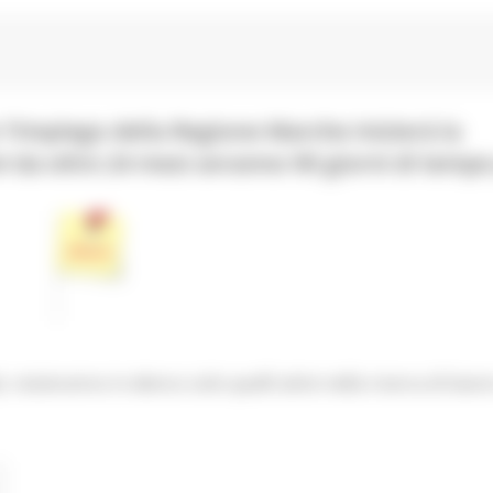
r l’impiego della Regione Marche inizierà la
tivi da oltre 24 mesi avranno 90 giorni di temp
 resteranno in elenco solo quelli attivi nella ricerca di lavor