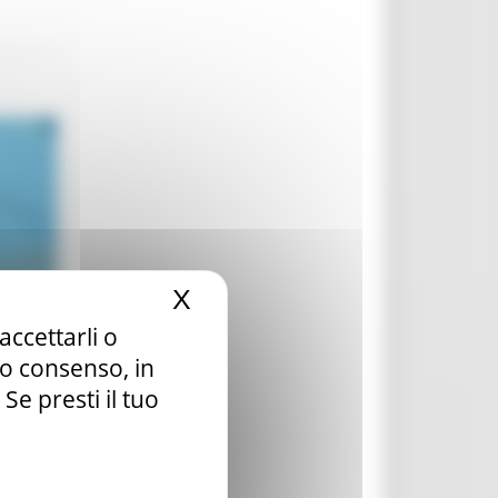
X
Nascondi il banner dei c
accettarli o
tuo consenso, in
e presti il tuo