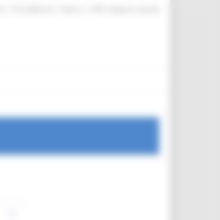
|
|
|
te
ProcediMarche
Rubrica
URP: la Regione risponde