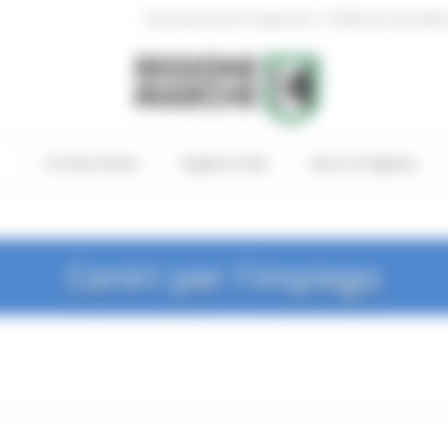
|
Amministrazione Trasparente
Profilo del committen
In Primo Piano
Regione Utile
Entra in Regione
Centri per l'impiego