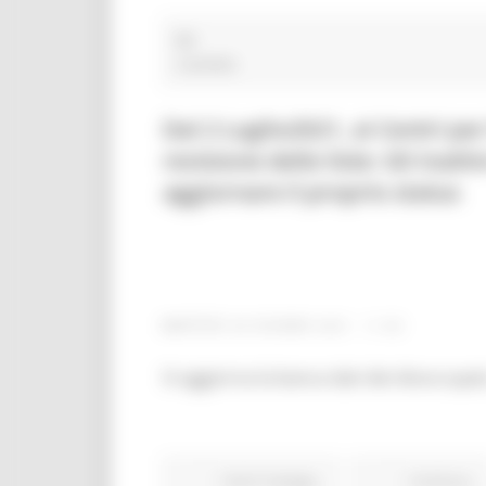
PEI
2 post(s)
Dal 2 Luglio2021, ai Centri pe
revisione delle liste: Gli inat
aggiornare il proprio status
MARTEDÌ 29 GIUGNO 2021 11:33
Si aggiorna la banca dati dei disoccupati,
Centri Impiego
Continua..