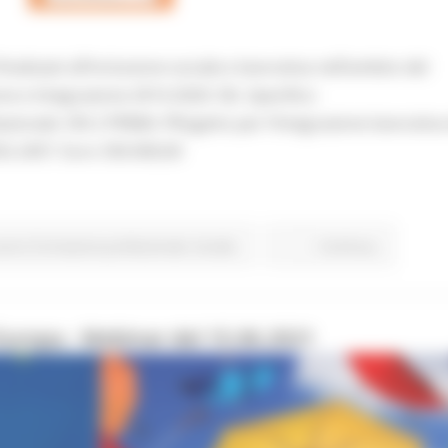
nalizzati all’inclusione sociale e lavorativa nell’ambito del
 e Integrazione 2014-2020: Ob. Specifico:
azionale: ON 2 PRIMA: PRogetto per l’Integrazione lavorativa
G-2457. Euro 350.000,00
voro Formazione professionale
Sociale
Continua..
Europa - Webinar del 15.06.2021