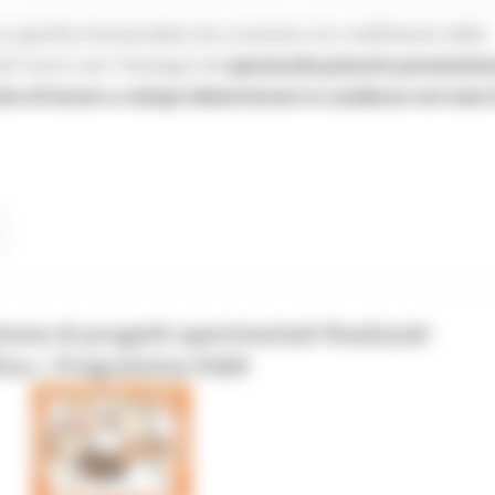
 specifica funzionalità che consente uno snellimento della
del Centro per l’Impiego) del
personale precario provenien
tto di lavoro a tempo determinato in scadenza nei mesi 
ne di progetti sperimentali finalizzati
rativa | Programma FAMI