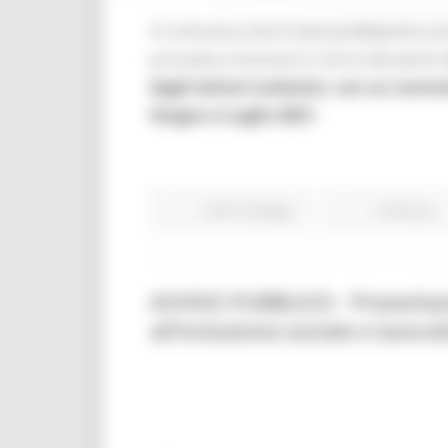
Si comunica che è stata predisposta una
procedura di presa in carico (da parte 
dagli istituti scolastici,
con un contra
Giugno e Luglio 2021.
Centri Impiego
Continua..
AVVISO PUBBLICO - Presentazio
all’inclusione sociale e lavo