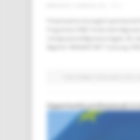
MERCOLEDÌ 19 MAGGIO 2021 15:17
Presentazione di progetti sperimentali fi
Programma FAMI -Fondo Asilo Migrazione
2.Integrazione/Migrazione legale, Ob. N
MigrAnti “MIGRANT.NET” Cod prog. PRO
Centri Impiego
In primo piano
Avvisi
La
Opportunità professionali in 