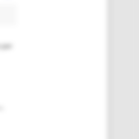
o per
o.