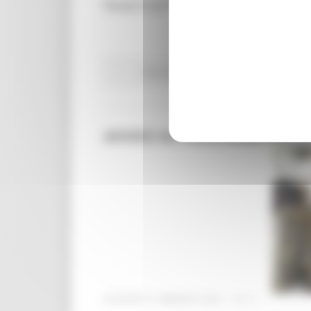
Ready to go on 2021- EURES TMS edition:
Attività Eures
Centri Impiego
Lavoro Fo
AVVISO AL PERSONALE PREC
GIOVEDÌ 27 MAGGIO 2021 15:11