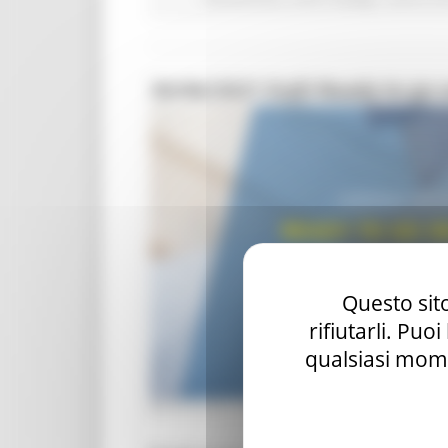
30/06/2021 EoJD Ready to go 
Questo sito
rifiutarli. Puo
qualsiasi mome
MERCOLEDÌ 16 GIUGNO 2021 14:30