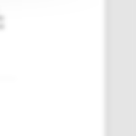
te
di