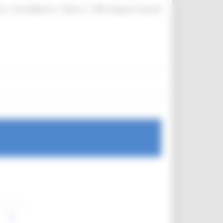
|
|
|
te
ProcediMarche
Rubrica
URP: la Regione risponde