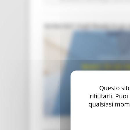
30/06/2021 EoJD Ready to go 
Questo sito
rifiutarli. Puo
qualsiasi mome
MERCOLEDÌ 16 GIUGNO 2021 14:30