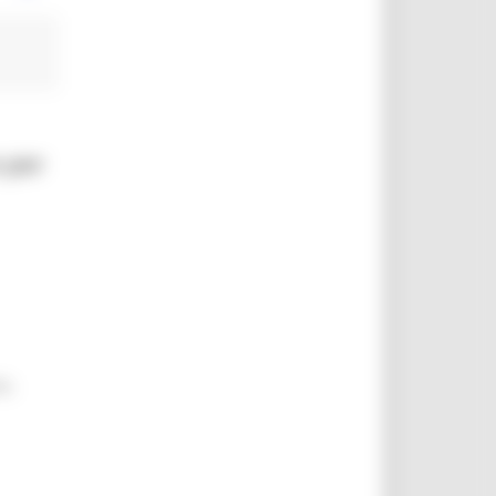
o per
o.