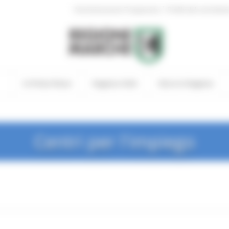
|
Amministrazione Trasparente
Profilo del committen
In Primo Piano
Regione Utile
Entra in Regione
Centri per l'impiego