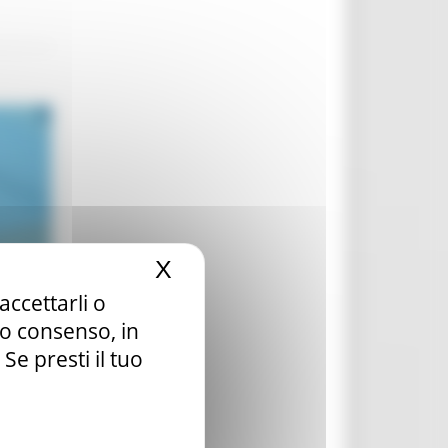
X
Nascondi il banner dei c
accettarli o
tuo consenso, in
e presti il tuo