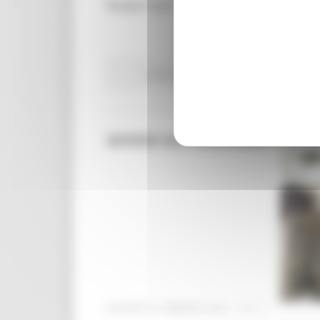
Ready to go on 2021- EURES TMS edition:
Attività Eures
Centri Impiego
Lavoro Fo
AVVISO AL PERSONALE PREC
GIOVEDÌ 27 MAGGIO 2021 15:11