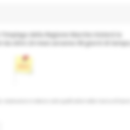
r l’impiego della Regione Marche inizierà la
tivi da oltre 24 mesi avranno 90 giorni di temp
 resteranno in elenco solo quelli attivi nella ricerca di lavor