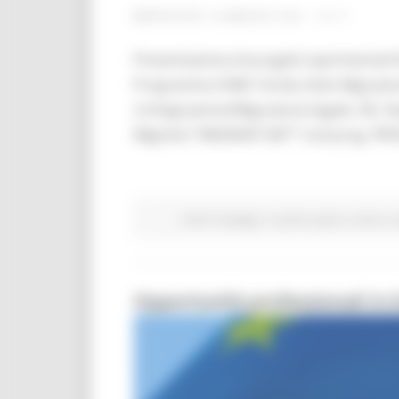
MERCOLEDÌ 19 MAGGIO 2021 15:17
Presentazione di progetti sperimentali fi
Programma FAMI -Fondo Asilo Migrazione
2.Integrazione/Migrazione legale, Ob. N
MigrAnti “MIGRANT.NET” Cod prog. PRO
Centri Impiego
In primo piano
Avvisi
La
Opportunità professionali in 