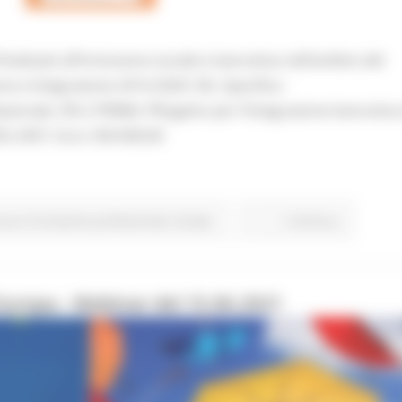
nalizzati all’inclusione sociale e lavorativa nell’ambito del
 e Integrazione 2014-2020: Ob. Specifico:
azionale: ON 2 PRIMA: PRogetto per l’Integrazione lavorativa
G-2457. Euro 350.000,00
voro Formazione professionale
Sociale
Continua..
Europa - Webinar del 15.06.2021