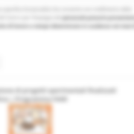
 specifica funzionalità che consente uno snellimento della
del Centro per l’Impiego) del
personale precario provenien
tto di lavoro a tempo determinato in scadenza nei mesi 
ne di progetti sperimentali finalizzati
rativa | Programma FAMI