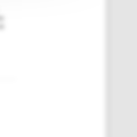
te
di