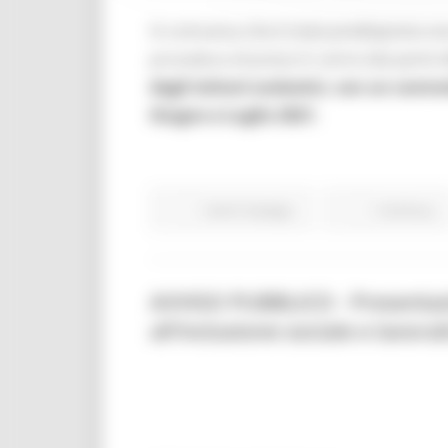
Si comunica che è stata predisposta una
procedura di presa in carico (da parte 
dagli istituti scolastici,
con un contra
Giugno e Luglio 2021.
Centri Impiego
Continua..
AVVISO PUBBLICO - Presentazio
all’inclusione sociale e lavo