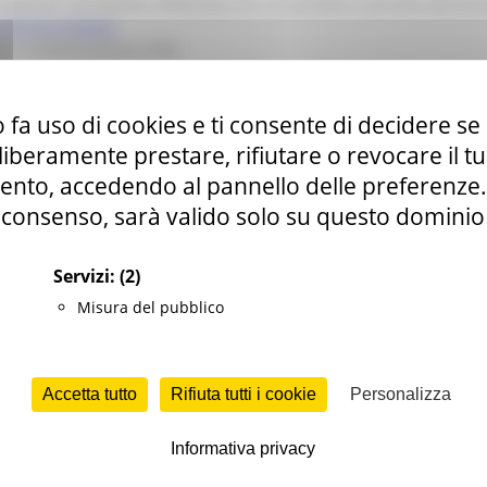
 pregresse, formazione effettuata, ecc.) è possibile scaricarla dal por
e.marche.it/Home
N o l’autenticazione SPID
 fa uso di cookies e ti consente di decidere se 
i liberamente prestare, rifiutare o revocare il 
nto, accedendo al pannello delle preferenze. S
consenso, sarà valido solo su questo dominio
Servizi:
(2)
azioni dal Coordinamento regionale
Misura del pubblico
Accetta tutto
Rifiuta tutti i cookie
Personalizza
Informativa privacy