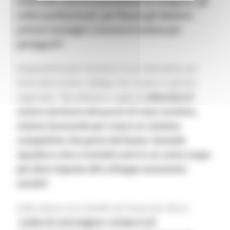
intermedi come le associazioni di categoria, gli
ordini professionali, per fissare gli obiettivi
primari strategici e lavorare insieme per
perseguirli”.
Acquaroli ha poi concluso il suo intervento sul
tema del turismo, delega che ricopre in giunta
regionale. ”Noi abbiamo voglia di
rilanciare il
nostro territorio dal punto di vista turistico,
stiamo lavorando per creare un sistema
competitivo che parta dal basso, facendo
squadra e che ci includa tutti in un unico corpo
per dare risposte allo sviluppo economico
sociale”.
Sulla stessa scia Castelli nel rimarcare che la
“
scelta di coinvolgere i sindaci è di