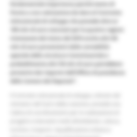
fondamentale importanza perché siamo di
fronte a una valutazione da dare al Contratto
istituzionale di sviluppo che prevede oltre ai
100 mln di euro stanziati per le quattro regioni
interessate dal sisma del 2016 anche altri 60
mln di euro provenienti dalla contabilità
speciale della struttura Commissariale e
probabilmente altri 50 mln di euro potrebbero
provenire dai risparmi dell’Ufficio di presidenza
della Camera dei Deputati”.
Il Contratto istituzionale di sviluppo, istituito dal
ministero del Sud e della coesione, prevede una
Cabina di coordinamento per la realizzazione di
progetti e interventi rivolti all’ambiente, cultura,
turismo, trasporti, riqualificazione urbana e