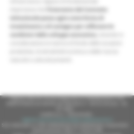
infrastrutture. Appare di fondamentale
importanza che
l’intervento del Contratto
istituzionale possa agire come forma di
investimento e di sostegno per rafforzare le
condizioni dello sviluppo economico,
tenendo in
considerazione la matrice di fondo delle vocazioni
produttive, di attrattività turistica e delle risorse
naturali e culturali presenti.
Regione Marche Giunta Regionale (CF 80008630420 P.IVA
00481070423) via Gentile da Fabriano, 9 - 60125 Ancona - tel.
071.8061
casella p.e.c. istituzionale :
regione.marche.protocollogiunta@emarche.it
Sito realizzato su CMS DotNetNuke by DotNetNuke Corporation
Autorizzazione SIAE n° 1225/I/1298