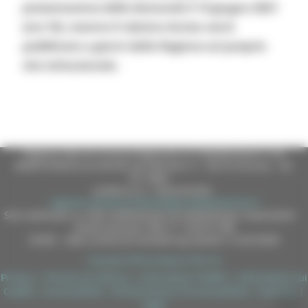
presentazione delle domande il 14 giugno 2021
(ore 10), mentre il relativo Avviso verrà
pubblicato a giorni dalla Regione sul proprio
sito istituzionale.
Regione Marche Giunta Regionale (CF 80008630420 P.IVA
00481070423) via Gentile da Fabriano, 9 - 60125 Ancona - tel.
071.8061
casella p.e.c. istituzionale :
regione.marche.protocollogiunta@emarche.it
Sito realizzato su CMS DotNetNuke by DotNetNuke Corporation
Autorizzazione SIAE n° 1225/I/1298
DUNS - Data Universal Numbering System: 514216030
Copyright 2026 by Regione Marche
Privacy
|
Termini Di Utilizzo
|
Informativa TEAMS
|
Informativa sui
Cookie
|
Accessibilità
|
Dichiarazione di Accessibilità
|
Sitemap
|
Login