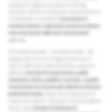
sempre più esigenza di operare in deroga
attraverso decreti e ordinanze commissariali, sta
consentendo e consente di
intervenire in
maniera diretta e veloce per aiutare la ripresa
socio-economica delle zone terremotate”
aggiunge.
“Ho sempre pensato – conclude Castelli – che
bisogna percorrere un doppio binario per il
rilancio delle zone colpite dal sisma, capace di
abbinare
due tipi di ricostruzione: quella
materiale e fisica, pubblica e privata, e quella
immateriale ma strutturale relativa al tessuto
produttivo locale.
Senza casa e senza lavoro il
Cratere non riparte”. Il Decreto commissariale ha
fissato come
termine iniziale per la