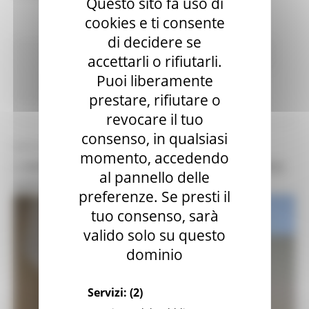
Questo sito fa uso di
cookies e ti consente
di decidere se
In primo piano
Ricostruzione Marche
Sisma
Sociale
accettarli o rifiutarli.
Puoi liberamente
Continua..
prestare, rifiutare o
revocare il tuo
consenso, in qualsiasi
MERCOLEDÌ 31 MARZO 2021 19:32
momento, accedendo
L'ASSESSORE GUIDO CASTELLI: "IMPIANTISTICA
al pannello delle
ADEGUATA E RICICLO DELLE MACERIE"
preferenze. Se presti il
tuo consenso, sarà
valido solo su questo
dominio
Servizi:
(2)