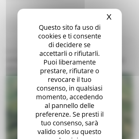
X
Nascond
Ricostruzione Marche
Continua..
Questo sito fa uso di
cookies e ti consente
di decidere se
accettarli o rifiutarli.
MERCOLEDÌ 29 LUGLIO 2026 10:26
OFFIDA, MITIGAZIONE PER LA FRANA DI BORGO
Puoi liberamente
MIRIAM
prestare, rifiutare o
revocare il tuo
consenso, in qualsiasi
momento, accedendo
al pannello delle
preferenze. Se presti il
tuo consenso, sarà
valido solo su questo