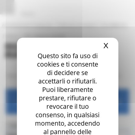
Vai al contenuto
Vai al piede
Vai al menu
Vai alla sezione Amministrazione Trasparente
Pannello di gestione dei cookies
|
|
Amministrazione Trasparente
Profilo del committente
ProcediMarche
|
|
Rubrica
URP: la Regione risponde
X
Nascond
Questo sito fa uso di
cookies e ti consente
di decidere se
/
/
Regione Utile
Lavoro e Formazione Professionale
Siti tematici
accettarli o rifiutarli.
Puoi liberamente
prestare, rifiutare o
Lavoro e Formazione Professionale
revocare il tuo
consenso, in qualsiasi
momento, accedendo
Toggle navigation
MENU & Contatti
al pannello delle