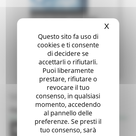
Marche Sicure, 1,2 milioni
per tecnologie e
X
Nascond
videosorveglianza: approvati
Questo sito fa uso di
i criteri del bando
cookies e ti consente
Comunicati stampa
In primo
di decidere se
piano
Enti Locali e
PA
Opportunità per il
accettarli o rifiutarli.
territorio
Puoi liberamente
prestare, rifiutare o
revocare il tuo
consenso, in qualsiasi
Tutte le news
momento, accedendo
Focus
al pannello delle
preferenze. Se presti il
tuo consenso, sarà