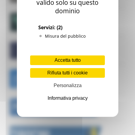
valido solo su questo
dominio
Servizi:
(2)
Misura del pubblico
Accetta tutto
Rifiuta tutti i cookie
Personalizza
Informativa privacy