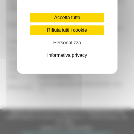
Area
SERVIZIO ATTIVITA' PRODUTTIVE, LAVORO E
organizzativa:
ISTRUZIONE
P.F. PROMOZIONE E SOSTEGNO ALLE
Accetta tutto
POLITICHE ATTIVE PER IL LAVORO E
Struttura:
CORRISPONDENTI SERVIZI TERRITORIALI E
Rifiuta tutti i cookie
AREE DI CRISI
Contatto:
PAOLO CARLONI
Personalizza
Email
paolo.carloni@regione.marche.it -
contatto:
garanziagiovani@regione.marche.it
Informativa privacy
Telefono
0718063426
contatto:
Ente:
Regione Marche
NUOVA GARANZIA GIOVANI MISURA 1-B e
Misure asse:
1-C
Regione Marche Giunta Regionale (CF 80008630420 P.IVA
00481070423) via Gentile da Fabriano, 9 - 60125 Ancona - tel.
071.8061
casella p.e.c. istituzionale :
regione.marche.protocollogiunta@emarche.it