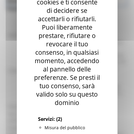
Bandi di finanziamento - Lavoro e
Lavoro e Formazione Professionale
cookies e ti consente
Formazione professionale
di decidere se
accettarli o rifiutarli.
Puoi liberamente
prestare, rifiutare o
identificativo :
3529
revocare il tuo
PON GARANZIA GIOVANI: DGR n. 255/2019
per l’attuazione dell’iniziativa europea
consenso, in qualsiasi
“Nuova Garanzia Giovani”: Regolamento di
momento, accedendo
operatività per l’attuazione delle Misure 1B
al pannello delle
“Accesso alla garanzia (presa in carico,
Titolo:
colloquio individuale e profiling,
preferenze. Se presti il
consulenza orientativa)” e 1C
tuo consenso, sarà
"Orientamento specialistico o di II livello”
valido solo su questo
Nuova Garanzia Giovani. Modifica DDPF n.
605/SIM/2019
dominio
Procedura:
Avviso Pubblico
Data di
15/07/2020
Servizi:
(2)
pubblicazione:
Misura del pubblico
Scadenza:
31/12/2023