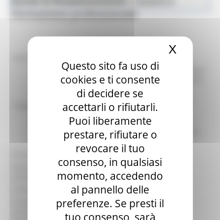
Bandi di finanziamento - Lavoro e
Lavoro e Formazione Professionale
Formazione professionale
X
Nascond
identificativo :
21811
Questo sito fa uso di
Percorso GOL n. 5 “Ricollocazione collettiva”
cookies e ti consente
- Approvazione Avviso Pubblico a sportello
per la raccolta delle Manifestazioni di
di decidere se
interesse relative alla presentazione di
accettarli o rifiutarli.
Titolo:
progetti di politica attiva per la crisi
Puoi liberamente
dell’azienda OPI ITALIA SRL - finanziato
PNRR Missione 5, Componente 1, Riforma
prestare, rifiutare o
1.1
revocare il tuo
Procedura:
Avviso Pubblico
consenso, in qualsiasi
Data di
05/12/2025
momento, accedendo
pubblicazione:
al pannello delle
Scadenza:
23/12/2025
preferenze. Se presti il
Scadenza
presentazione
23/12/2025
tuo consenso, sarà