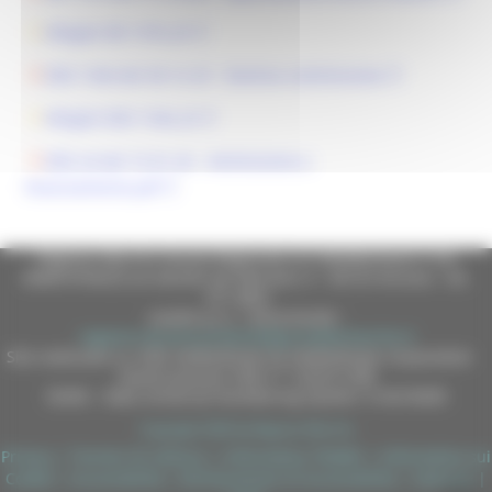
Allegati DD 1374_25
DDS 1544 del 30-12-25 - Nomina commissione
Allegati DDS 1544_25
DDS 24 del 15-01-26 - Ammissione a
finanziamento.pdf
Regione Marche Giunta Regionale (CF 80008630420 P.IVA
00481070423) via Gentile da Fabriano, 9 - 60125 Ancona - tel.
071.8061
casella p.e.c. istituzionale :
regione.marche.protocollogiunta@emarche.it
Sito realizzato su CMS DotNetNuke by DotNetNuke Corporation
Autorizzazione SIAE n° 1225/I/1298
DUNS - Data Universal Numbering System: 514216030
Copyright 2026 by Regione Marche
Privacy
|
Termini Di Utilizzo
|
Informativa TEAMS
|
Informativa sui
Cookie
|
Accessibilità
|
Dichiarazione di Accessibilità
|
Sitemap
|